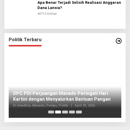
Apa Benar Terjadi Selisih Realisasi Anggaran
Dana Lansia?
40712 Dilihat
Politik Terbaru
I
DPC PDI Perjuangan Manado Peringati Hari
T
Kartini dengan Menyalurkan Bantuan Pangan
I
Di
Di Headline, Manado, Pentas, Politik
|
April 23, 2026
20