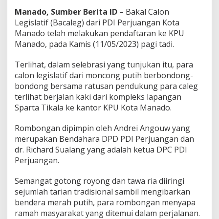
h
Manado, Sumber Berita ID
– Bakal Calon
a
Legislatif (Bacaleg) dari PDI Perjuangan Kota
r
Manado telah melakukan pendaftaran ke KPU
d
S
Manado, pada Kamis (11/05/2023) pagi tadi.
u
a
Terlihat, dalam selebrasi yang tunjukan itu, para
l
calon legislatif dari moncong putih berbondong-
a
bondong bersama ratusan pendukung para caleg
n
g
terlihat berjalan kaki dari kompleks lapangan
:
Sparta Tikala ke kantor KPU Kota Manado.
T
a
Rombongan dipimpin oleh Andrei Angouw yang
r
merupakan Bendahara DPD PDI Perjuangan dan
g
e
dr. Richard Sualang yang adalah ketua DPC PDI
t
Perjuangan.
M
e
Semangat gotong royong dan tawa ria diiringi
n
sejumlah tarian tradisional sambil mengibarkan
a
n
bendera merah putih, para rombongan menyapa
g
ramah masyarakat yang ditemui dalam perjalanan.
B