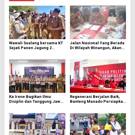
Wawali Sualang bersama KT
Jalan Nasional Yang Berada
Sejati Panen Jagung 2
Di Wilayah Winangun, Akan
Hektare di Paniki Bawah
Segera Diperbaiki Oleh BPJN
Ka Irene Bagikan Ilmu
Regenerasi Berjalan Baik,
Disiplin dan Tanggung Jawab
Banteng Manado Persiapkan
di KMD Kwartir Cabang
562 Kader Turun ke Akar
Manado
Rumput