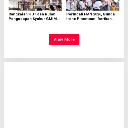
Rangkaian HUT dan Bulan
Peringati HAN 2026, Bunda
Pengucapan Syukur GMIM
Irene Pinontoan: Berikan
Syalom Karombasan
Ruang Bagi Anak untuk
Dimulai, Pandelaki:
Tampil Percaya Diri
Kemuliaan Hanya Bagi
Tuhan Yesus
View More