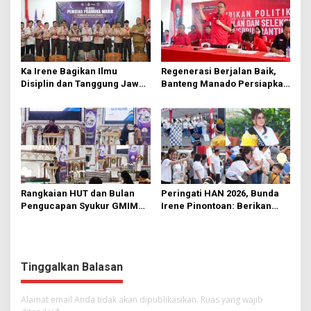
Ka Irene Bagikan Ilmu
Regenerasi Berjalan Baik,
Disiplin dan Tanggung Jawab
Banteng Manado Persiapkan
di KMD Kwartir Cabang
562 Kader Turun ke Akar
Manado
Rumput
Rangkaian HUT dan Bulan
Peringati HAN 2026, Bunda
Pengucapan Syukur GMIM
Irene Pinontoan: Berikan
Syalom Karombasan
Ruang Bagi Anak untuk
Dimulai, Pandelaki:
Tampil Percaya Diri
Kemuliaan Hanya Bagi
Tuhan Yesus
Tinggalkan Balasan
Alamat email Anda tidak akan dipublikasikan.
Ruas yang wajib