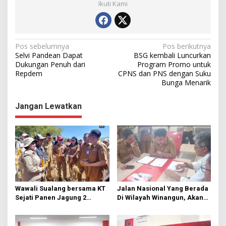
Ikuti Kami
N
Pos sebelumnya
Pos berikutnya
Selvi Pandean Dapat
BSG kembali Luncurkan
a
Dukungan Penuh dari
Program Promo untuk
Repdem
CPNS dan PNS dengan Suku
v
Bunga Menarik
i
g
Jangan Lewatkan
a
s
i
p
o
s
Wawali Sualang bersama KT
Jalan Nasional Yang Berada
Sejati Panen Jagung 2
Di Wilayah Winangun, Akan
Hektare di Paniki Bawah
Segera Diperbaiki Oleh BPJN