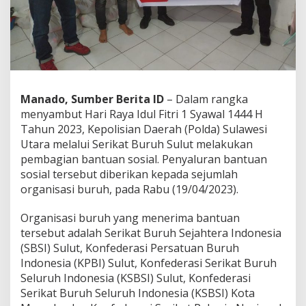
n
t
u
a
n
M
e
l
Manado, Sumber Berita ID
– Dalam rangka
a
menyambut Hari Raya Idul Fitri 1 Syawal 1444 H
l
Tahun 2023, Kepolisian Daerah (Polda) Sulawesi
u
Utara melalui Serikat Buruh Sulut melakukan
i
S
pembagian bantuan sosial. Penyaluran bantuan
e
sosial tersebut diberikan kepada sejumlah
r
organisasi buruh, pada Rabu (19/04/2023).
i
k
Organisasi buruh yang menerima bantuan
a
t
tersebut adalah Serikat Buruh Sejahtera Indonesia
B
(SBSI) Sulut, Konfederasi Persatuan Buruh
u
Indonesia (KPBI) Sulut, Konfederasi Serikat Buruh
r
Seluruh Indonesia (KSBSI) Sulut, Konfederasi
u
h
Serikat Buruh Seluruh Indonesia (KSBSI) Kota