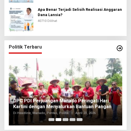
Apa Benar Terjadi Selisih Realisasi Anggaran
Dana Lansia?
40710 Dilihat
Politik Terbaru
I
DPC PDI Perjuangan Manado Peringati Hari
T
Kartini dengan Menyalurkan Bantuan Pangan
I
Di
Di Headline, Manado, Pentas, Politik
|
April 23, 2026
20