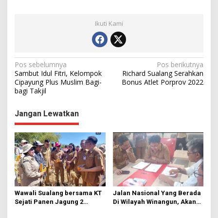
Ikuti Kami
N
Pos sebelumnya
Pos berikutnya
Sambut Idul Fitri, Kelompok
Richard Sualang Serahkan
a
Cipayung Plus Muslim Bagi-
Bonus Atlet Porprov 2022
bagi Takjil
v
i
Jangan Lewatkan
g
a
s
i
p
o
Wawali Sualang bersama KT
Jalan Nasional Yang Berada
s
Sejati Panen Jagung 2
Di Wilayah Winangun, Akan
Hektare di Paniki Bawah
Segera Diperbaiki Oleh BPJN