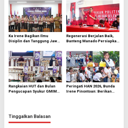
Ka Irene Bagikan Ilmu
Regenerasi Berjalan Baik,
Disiplin dan Tanggung Jawab
Banteng Manado Persiapkan
di KMD Kwartir Cabang
562 Kader Turun ke Akar
Manado
Rumput
Rangkaian HUT dan Bulan
Peringati HAN 2026, Bunda
Pengucapan Syukur GMIM
Irene Pinontoan: Berikan
Syalom Karombasan
Ruang Bagi Anak untuk
Dimulai, Pandelaki:
Tampil Percaya Diri
Kemuliaan Hanya Bagi
Tuhan Yesus
Tinggalkan Balasan