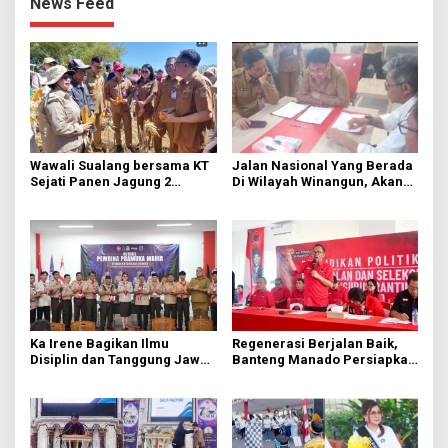
News Feed
Wawali Sualang bersama KT
Jalan Nasional Yang Berada
Sejati Panen Jagung 2
Di Wilayah Winangun, Akan
Hektare di Paniki Bawah
Segera Diperbaiki Oleh BPJN
Ka Irene Bagikan Ilmu
Regenerasi Berjalan Baik,
Disiplin dan Tanggung Jawab
Banteng Manado Persiapkan
di KMD Kwartir Cabang
562 Kader Turun ke Akar
Manado
Rumput