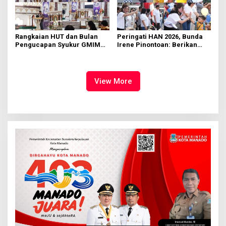
Rangkaian HUT dan Bulan
Peringati HAN 2026, Bunda
Pengucapan Syukur GMIM
Irene Pinontoan: Berikan
Syalom Karombasan
Ruang Bagi Anak untuk
Dimulai, Pandelaki:
Tampil Percaya Diri
Kemuliaan Hanya Bagi
Tuhan Yesus
View More