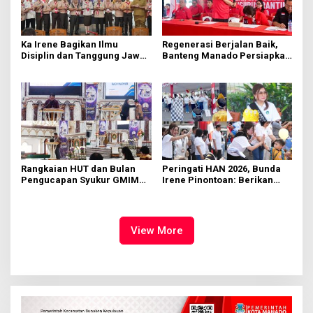
Ka Irene Bagikan Ilmu
Regenerasi Berjalan Baik,
Disiplin dan Tanggung Jawab
Banteng Manado Persiapkan
di KMD Kwartir Cabang
562 Kader Turun ke Akar
Manado
Rumput
Rangkaian HUT dan Bulan
Peringati HAN 2026, Bunda
Pengucapan Syukur GMIM
Irene Pinontoan: Berikan
Syalom Karombasan
Ruang Bagi Anak untuk
Dimulai, Pandelaki:
Tampil Percaya Diri
Kemuliaan Hanya Bagi
Tuhan Yesus
View More