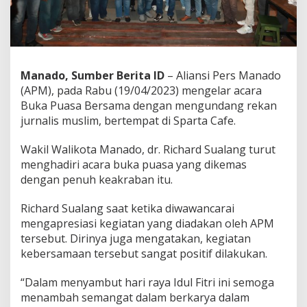
K
e
g
i
a
t
Manado, Sumber Berita ID
– Aliansi Pers Manado
a
(APM), pada Rabu (19/04/2023) mengelar acara
n
Buka Puasa Bersama dengan mengundang rekan
B
jurnalis muslim, bertempat di Sparta Cafe.
u
k
a
Wakil Walikota Manado, dr. Richard Sualang turut
P
menghadiri acara buka puasa yang dikemas
u
dengan penuh keakraban itu.
a
s
a
Richard Sualang saat ketika diwawancarai
B
mengapresiasi kegiatan yang diadakan oleh APM
e
tersebut. Dirinya juga mengatakan, kegiatan
r
kebersamaan tersebut sangat positif dilakukan.
s
a
m
“Dalam menyambut hari raya Idul Fitri ini semoga
a
menambah semangat dalam berkarya dalam
A