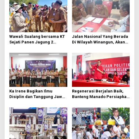
s
i
p
o
Wawali Sualang bersama KT
Jalan Nasional Yang Berada
s
Sejati Panen Jagung 2
Di Wilayah Winangun, Akan
Hektare di Paniki Bawah
Segera Diperbaiki Oleh BPJN
Ka Irene Bagikan Ilmu
Regenerasi Berjalan Baik,
Disiplin dan Tanggung Jawab
Banteng Manado Persiapkan
di KMD Kwartir Cabang
562 Kader Turun ke Akar
Manado
Rumput