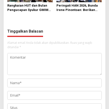
Rangkaian HUT dan Bulan
Peringati HAN 2026, Bunda
Pengucapan Syukur GMIM
Irene Pinontoan: Berikan
Syalom Karombasan
Ruang Bagi Anak untuk
Dimulai, Pandelaki:
Tampil Percaya Diri
Kemuliaan Hanya Bagi
Tuhan Yesus
Tinggalkan Balasan
Alamat email Anda tidak akan dipublikasikan.
Ruas yang wajib
ditandai
*