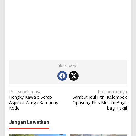
Ikuti Kami
N
Pos sebelumnya
Pos berikutnya
Hengky Kawalo Serap
Sambut Idul Fitri, Kelompok
a
Aspirasi Warga Kampung
Cipayung Plus Muslim Bagi-
Kodo
bagi Takjil
v
i
Jangan Lewatkan
g
a