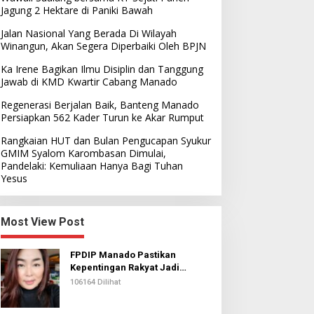
Jagung 2 Hektare di Paniki Bawah
Jalan Nasional Yang Berada Di Wilayah
Winangun, Akan Segera Diperbaiki Oleh BPJN
Ka Irene Bagikan Ilmu Disiplin dan Tanggung
Jawab di KMD Kwartir Cabang Manado
Regenerasi Berjalan Baik, Banteng Manado
Persiapkan 562 Kader Turun ke Akar Rumput
Rangkaian HUT dan Bulan Pengucapan Syukur
GMIM Syalom Karombasan Dimulai,
Pandelaki: Kemuliaan Hanya Bagi Tuhan
Yesus
Most View Post
FPDIP Manado Pastikan
Kepentingan Rakyat Jadi
Prioritas Dalam Perjuangan
106164 Dilihat