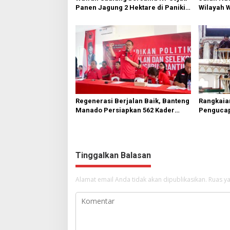
Panen Jagung 2 Hektare di Paniki
Wilayah 
Bawah
Diperbai
Regenerasi Berjalan Baik, Banteng
Rangkaia
Manado Persiapkan 562 Kader
Pengucap
Turun ke Akar Rumput
Karombas
Kemuliaa
Yesus
Tinggalkan Balasan
Alamat email Anda tidak akan dipublikasikan.
Ruas ya