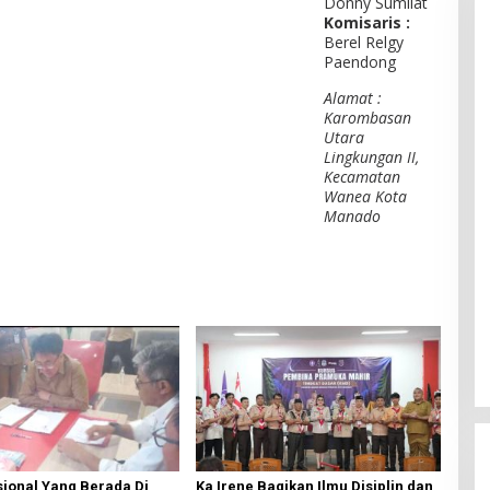
Donny Sumilat
Komisaris :
Berel Relgy
Paendong
Alamat :
Karombasan
Utara
Lingkungan II,
Kecamatan
Wanea Kota
Manado
ional Yang Berada Di
Ka Irene Bagikan Ilmu Disiplin dan