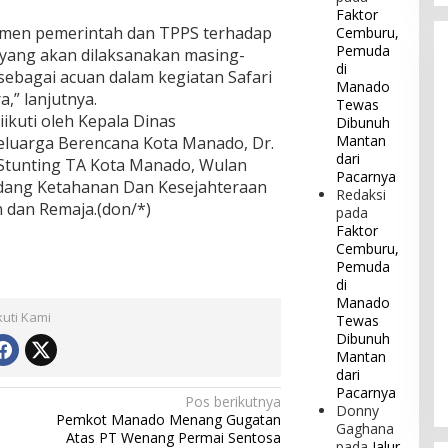
Faktor
tmen pemerintah dan TPPS terhadap
Cemburu,
Pemuda
i yang akan dilaksanakan masing-
di
a sebagai acuan dalam kegiatan Safari
Manado
a,” lanjutnya.
Tewas
ikuti oleh Kepala Dinas
Dibunuh
Mantan
luarga Berencana Kota Manado, Dr.
dari
 Stunting TA Kota Manado, Wulan
Pacarnya
idang Ketahanan Dan Kesejahteraan
Redaksi
n dan Remaja.(don/*)
pada
Faktor
Cemburu,
Pemuda
di
Manado
kuti Kami
Tewas
Dibunuh
Mantan
dari
Pacarnya
Pos berikutnya
Donny
Pemkot Manado Menang Gugatan
Gaghana
Atas PT Wenang Permai Sentosa
pada
Jalur