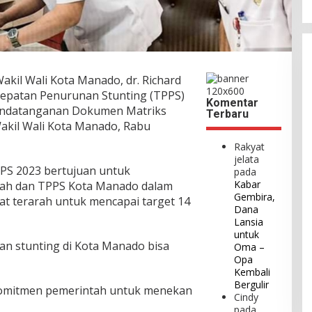
akil Wali Kota Manado, dr. Richard
cepatan Penurunan Stunting (TPPS)
Komentar
andatanganan Dokumen Matriks
Terbaru
Wakil Wali Kota Manado, Rabu
Rakyat
jelata
PS 2023 bertujuan untuk
pada
Kabar
tah dan TPPS Kota Manado dalam
Gembira,
t terarah untuk mencapai target 14
Dana
Lansia
untuk
nan stunting di Kota Manado bisa
Oma –
Opa
Kembali
Bergulir
komitmen pemerintah untuk menekan
Cindy
pada