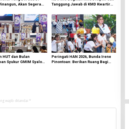
Winangun, Akan Segera
Tanggung Jawab di KMD Kwartir
ki Oleh BPJN
Cabang Manado
n HUT dan Bulan
Peringati HAN 2026, Bunda Irene
an Syukur GMIM Syalom
Pinontoan: Berikan Ruang Bagi
an Dimulai, Pandelaki:
Anak untuk Tampil Percaya Diri
n Hanya Bagi Tuhan
ng wajib ditandai
*