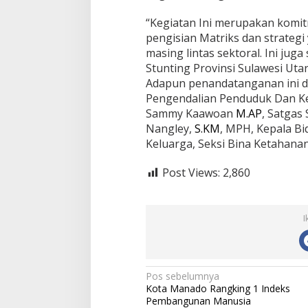
n
“Kegiatan Ini merupakan komi
i
D
pengisian Matriks dan strateg
o
masing lintas sektoral. Ini jug
k
Stunting Provinsi Sulawesi Utar
u
Adapun penandatanganan ini di
m
Pengendalian Penduduk Dan Ke
e
n
Sammy Kaawoan
M.AP
, Satgas
M
Nangley,
S.KM
, MPH, Kepala B
a
Keluarga, Seksi Bina Ketahana
t
r
Post Views:
2,860
i
k
s
I
I
n
d
i
k
a
N
Pos sebelumnya
t
Kota Manado Rangking 1 Indeks
a
o
Pembangunan Manusia