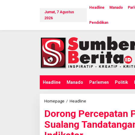
L
e
Headline
Manado
Par
Jumat, 7 Agustus
w
a
2026
Pendidikan
t
i
k
e
k
o
n
t
e
n
Headline
Manado
Parlemen
Politik
Homepage
/
Headline
D
o
Dorong Percepatan P
r
o
Sualang Tandatanga
n
g
P