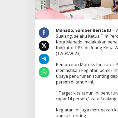
g
,
W
a
w
a
Manado, Sumber Berita ID
– W
l
Sualang, selaku Ketua Tim Per
i
Kota Manado, melakukan pen
S
u
Indikator PPS, di Ruang Kerja 
a
(12/04/2023).
l
a
Pembuatan Matriks Indikator P
n
memastikan kegiatan pemerin
g
T
upaya penurunan stunting dapa
a
persen di tahun ini.
n
d
” Target kita tahun ini penuru
a
capai 14 perseb,” kata Sualang.
t
a
n
Kegiatan ini juga merupakan 
g
angka stunting.
a