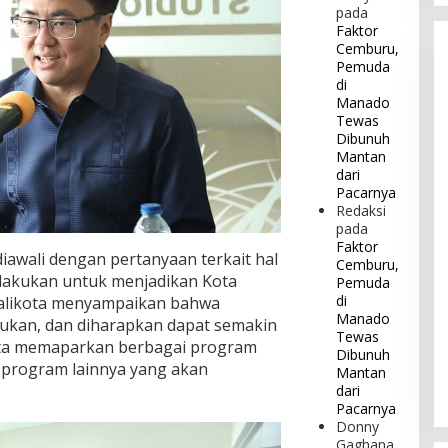
pada
Faktor
Cemburu,
Pemuda
di
Manado
Tewas
Dibunuh
Mantan
dari
Pacarnya
Redaksi
pada
Faktor
diawali dengan pertanyaan terkait hal
Cemburu,
dilakukan untuk menjadikan Kota
Pemuda
di
Walikota menyampaikan bahwa
Manado
ukan, dan diharapkan dapat semakin
Tewas
kota memaparkan berbagai program
Dibunuh
 program lainnya yang akan
Mantan
dari
Pacarnya
Donny
Gaghana