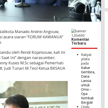
alikota Manado Andrei Angouw,
isi acara siaran “FORUM KAWANUA”
Komentar
.
Terbaru
andu oleh Rendi Kojansouw, kali ini
Rakyat
 Saat Ini” dengan narasumber;
jelata
 Janny Kuses M.Sc sebagai Pemerhati
pada
Kabar
t. Judi Tunari M.Teol Ketua BKSAUA
Gembira,
Dana
Lansia
untuk
Oma –
Opa
Kembali
Bergulir
Cindy