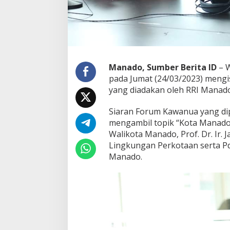
e
n
t
a
n
g
P
Manado, Sumber Berita ID
– W
e
pada Jumat (24/03/2023) meng
n
yang diadakan oleh RRI Manado
a
t
a
Siaran Forum Kawanua yang dip
a
mengambil topik “Kota Manado
n
Walikota Manado, Prof. Dr. Ir.
K
Lingkungan Perkotaan serta Pd
o
Manado.
t
a
p
a
d
a
S
e
s