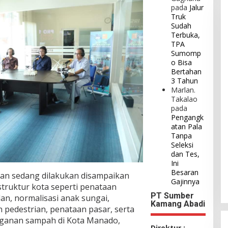
pada
Jalur
Truk
Sudah
Terbuka,
TPA
Sumomp
o Bisa
Bertahan
3 Tahun
Marlan.
Takalao
pada
Pengangk
atan Pala
Tanpa
Seleksi
dan Tes,
Ini
Besaran
dan sedang dilakukan disampaikan
Gajinnya
struktur kota seperti penataan
PT Sumber
an, normalisasi anak sungai,
Kamang Abadi
 pedestrian, penataan pasar, serta
ganan sampah di Kota Manado,
Direktur :