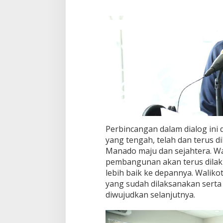
i
S
i
a
r
a
n
R
R
I
Perbincangan dalam dialog ini 
yang tengah, telah dan terus 
Manado maju dan sejahtera. 
pembangunan akan terus dilak
lebih baik ke depannya. Wali
yang sudah dilaksanakan serta
diwujudkan selanjutnya.