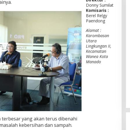
ainya.
Donny Sumilat
Komisaris :
Berel Relgy
Paendong
Alamat :
Karombasan
Utara
Lingkungan II,
Kecamatan
Wanea Kota
Manado
terbesar yang akan terus dibenahi
h masalah kebersihan dan sampah.