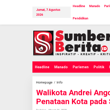
L
e
Headline
Manado
Par
Jumat, 7 Agustus
w
a
2026
Pendidikan
t
i
k
e
k
o
n
t
e
n
Headline
Manado
Parlemen
Politik
Homepage
/
Info
W
a
Walikota Andrei Ango
l
i
Penataan Kota pada 
k
o
t