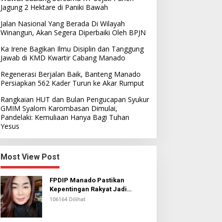
Jagung 2 Hektare di Paniki Bawah
Jalan Nasional Yang Berada Di Wilayah
Winangun, Akan Segera Diperbaiki Oleh BPJN
Ka Irene Bagikan Ilmu Disiplin dan Tanggung
Jawab di KMD Kwartir Cabang Manado
Regenerasi Berjalan Baik, Banteng Manado
Persiapkan 562 Kader Turun ke Akar Rumput
Rangkaian HUT dan Bulan Pengucapan Syukur
GMIM Syalom Karombasan Dimulai,
Pandelaki: Kemuliaan Hanya Bagi Tuhan
Yesus
Most View Post
FPDIP Manado Pastikan
Kepentingan Rakyat Jadi
Prioritas Dalam Perjuangan
106164 Dilihat