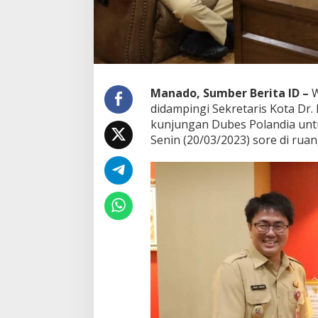
e
s
P
o
l
a
n
Manado, Sumber Berita ID –
W
d
didampingi Sekretaris Kota Dr. 
i
kunjungan Dubes Polandia untu
a
Senin (20/03/2023) sore di ruan
u
n
t
u
k
I
n
d
o
n
e
s
i
a