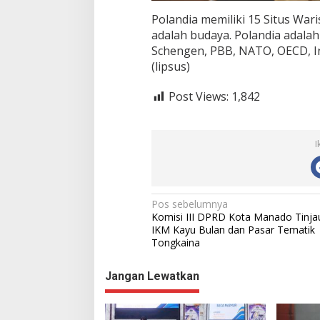
Polandia memiliki 15 Situs War
adalah budaya. Polandia adala
Schengen, PBB, NATO, OECD, Ini
(lipsus)
Post Views:
1,842
I
N
Pos sebelumnya
Komisi III DPRD Kota Manado Tinja
a
IKM Kayu Bulan dan Pasar Tematik
Tongkaina
v
i
Jangan Lewatkan
g
a