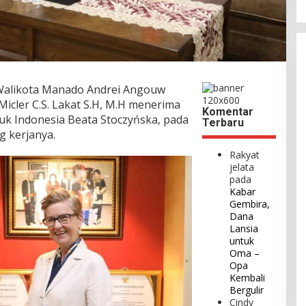
alikota Manado Andrei Angouw
Micler C.S. Lakat S.H, M.H menerima
Komentar
k Indonesia Beata Stoczyńska, pada
Terbaru
g kerjanya.
Rakyat
jelata
pada
Kabar
Gembira,
Dana
Lansia
untuk
Oma –
Opa
Kembali
Bergulir
Cindy