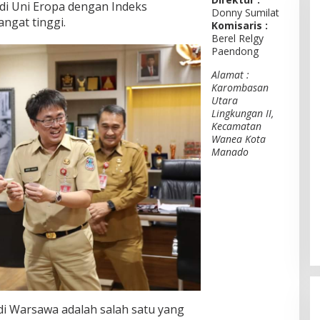
 di Uni Eropa dengan Indeks
Donny Sumilat
gat tinggi.
Komisaris :
Berel Relgy
Paendong
Alamat :
Karombasan
Utara
Lingkungan II,
Kecamatan
Wanea Kota
Manado
 di Warsawa adalah salah satu yang