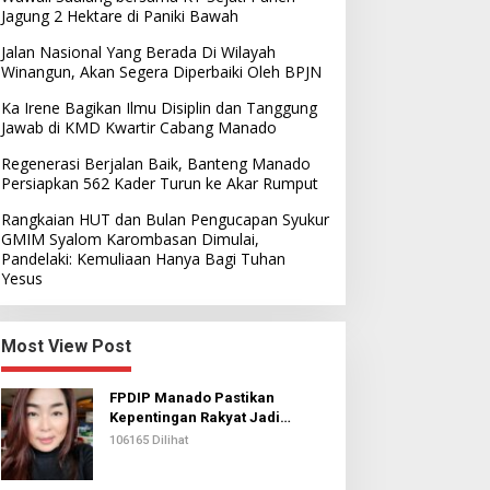
Jagung 2 Hektare di Paniki Bawah
Jalan Nasional Yang Berada Di Wilayah
Winangun, Akan Segera Diperbaiki Oleh BPJN
Ka Irene Bagikan Ilmu Disiplin dan Tanggung
Jawab di KMD Kwartir Cabang Manado
Regenerasi Berjalan Baik, Banteng Manado
Persiapkan 562 Kader Turun ke Akar Rumput
Rangkaian HUT dan Bulan Pengucapan Syukur
GMIM Syalom Karombasan Dimulai,
Pandelaki: Kemuliaan Hanya Bagi Tuhan
Yesus
Most View Post
FPDIP Manado Pastikan
Kepentingan Rakyat Jadi
Prioritas Dalam Perjuangan
106165 Dilihat