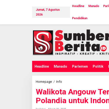
L
e
Headline
Manado
Par
Jumat, 7 Agustus
w
a
2026
Pendidikan
t
i
k
e
k
o
n
t
e
n
Headline
Manado
Parlemen
Politik
Homepage
/
Info
W
a
Walikota Angouw Te
l
i
Polandia untuk Indo
k
o
t