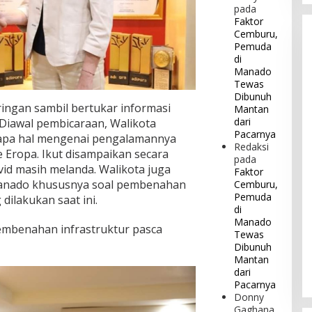
pada
Faktor
Cemburu,
Pemuda
di
Manado
Tewas
Dibunuh
ringan sambil bertukar informasi
Mantan
dari
Diawal pembicaraan, Walikota
Pacarnya
pa hal mengenai pengalamannya
Redaksi
 Eropa. Ikut disampaikan secara
pada
vid masih melanda. Walikota juga
Faktor
anado khususnya soal pembenahan
Cemburu,
Pemuda
dilakukan saat ini.
di
Manado
mbenahan infrastruktur pasca
Tewas
Dibunuh
Mantan
dari
Pacarnya
Donny
Gaghana