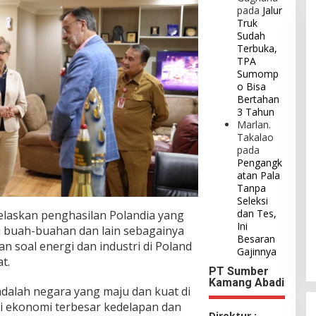
pada
Jalur
Truk
Sudah
Terbuka,
TPA
Sumomp
o Bisa
Bertahan
3 Tahun
Marlan.
Takalao
pada
Pengangk
atan Pala
Tanpa
Seleksi
dan Tes,
laskan penghasilan Polandia yang
Ini
ti buah-buahan dan lain sebagainya
Besaran
an soal energi dan industri di Poland
Gajinnya
t.
PT Sumber
Kamang Abadi
dalah negara yang maju dan kuat di
ki ekonomi terbesar kedelapan dan
Direktur :