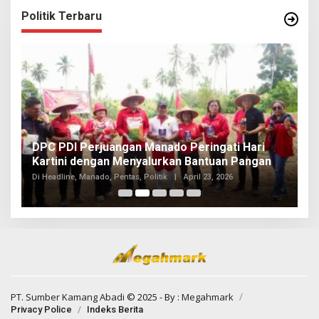
Politik Terbaru
I
DPC PDI Perjuangan Manado Peringati Hari
T
Kartini dengan Menyalurkan Bantuan Pangan
I
Di
Di Headline, Manado, Pentas, Politik
|
April 23, 2026
20
PT. Sumber Kamang Abadi
© 2025 - By :
Megahmark
Privacy Police
Indeks Berita