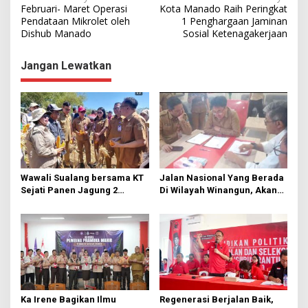
N
Februari- Maret Operasi
Kota Manado Raih Peringkat
a
Pendataan Mikrolet oleh
1 Penghargaan Jaminan
Dishub Manado
Sosial Ketenagakerjaan
v
i
Jangan Lewatkan
g
a
s
i
p
o
Wawali Sualang bersama KT
Jalan Nasional Yang Berada
s
Sejati Panen Jagung 2
Di Wilayah Winangun, Akan
Hektare di Paniki Bawah
Segera Diperbaiki Oleh BPJN
Ka Irene Bagikan Ilmu
Regenerasi Berjalan Baik,