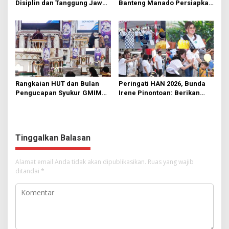
Disiplin dan Tanggung Jawab
Banteng Manado Persiapkan
di KMD Kwartir Cabang
562 Kader Turun ke Akar
Manado
Rumput
Rangkaian HUT dan Bulan
Peringati HAN 2026, Bunda
Pengucapan Syukur GMIM
Irene Pinontoan: Berikan
Syalom Karombasan
Ruang Bagi Anak untuk
Dimulai, Pandelaki:
Tampil Percaya Diri
Kemuliaan Hanya Bagi
Tuhan Yesus
Tinggalkan Balasan
Alamat email Anda tidak akan dipublikasikan.
Ruas yang wajib
ditandai
*