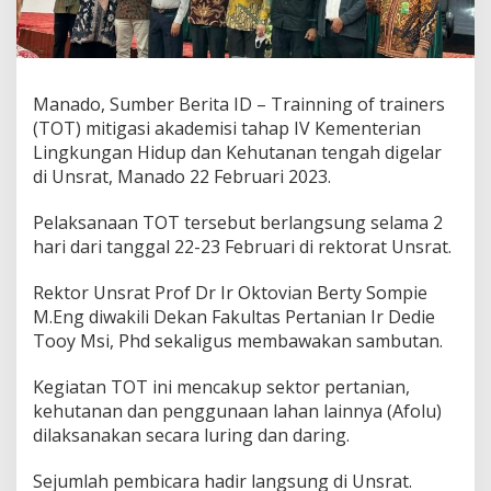
s
i
A
k
a
Manado, Sumber Berita ID – Trainning of trainers
d
(TOT) mitigasi akademisi tahap IV Kementerian
e
Lingkungan Hidup dan Kehutanan tengah digelar
m
i
di Unsrat, Manado 22 Februari 2023.
s
i
Pelaksanaan TOT tersebut berlangsung selama 2
K
hari dari tanggal 22-23 Februari di rektorat Unsrat.
e
m
e
Rektor Unsrat Prof Dr Ir Oktovian Berty Sompie
n
M.Eng diwakili Dekan Fakultas Pertanian Ir Dedie
t
Tooy Msi, Phd sekaligus membawakan sambutan.
e
r
Kegiatan TOT ini mencakup sektor pertanian,
i
a
kehutanan dan penggunaan lahan lainnya (Afolu)
n
dilaksanakan secara luring dan daring.
L
i
Sejumlah pembicara hadir langsung di Unsrat.
n