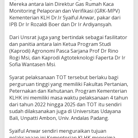
Mereka antara lain Direktur Gas Rumah Kaca
g
k
Monitoring Pelaporan dan Verifikasi (GRK-MPV)
u
Kementerian KLH Dr.Ir Syaiful Anwar, pakar dari
n
IPB Dr Ir Rozaldi Boer dan Dr Ir Ardiyansyah.
g
a
Dari Unsrat juga yang bertindak sebagai fasilitator
n
H
dan panitia antara lain Ketua Program Studi
i
(Kaprodi) Agronomi Pasca Sarjana Prof Dr Rino
d
Rogi Msi, dan Kaprodi Agtoteknologi Faperta Dr Ir
u
Sofia Wantasen Msi.
p
d
a
Syarat pelaksanaan TOT tersebut berlaku bagi
n
perguruan tinggi yang memiliki Fakultas Pertanian,
K
Peternakan dan Kehutanan. Program Kementerian
e
KLHK ini memiliki masa waktu pelaksanaan 4 tahun
h
dari tahun 2022 hingga 2025 dan TOT itu sendiri
u
t
sudah dilaksanakan juga di Universitas Udayana
a
Bali, Unpatti Ambon, Univ. Andalas Padang.
n
a
Syaiful Anwar sendiri menguraikan tujuan
n
pelaksanaan ini Kementerian KLHK menerima