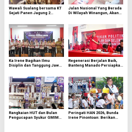
Wawali Sualang bersama KT
Jalan Nasional Yang Berada
Sejati Panen Jagung 2
Di Wilayah Winangun, Akan
Hektare di Paniki Bawah
Segera Diperbaiki Oleh BPJN
Ka Irene Bagikan Ilmu
Regenerasi Berjalan Baik,
Disiplin dan Tanggung Jawab
Banteng Manado Persiapkan
di KMD Kwartir Cabang
562 Kader Turun ke Akar
Manado
Rumput
Rangkaian HUT dan Bulan
Peringati HAN 2026, Bunda
Pengucapan Syukur GMIM
Irene Pinontoan: Berikan
Syalom Karombasan
Ruang Bagi Anak untuk
Dimulai, Pandelaki:
Tampil Percaya Diri
Kemuliaan Hanya Bagi