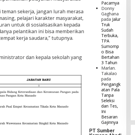
Pacarnya
Donny
 teman sekerja, jangan lurah merasa
Gaghana
asing, pelajari karakter masyarakat,
pada
Jalur
ran untuk di sosialisasikan kepada
Truk
Sudah
anya pelantikan ini bisa memberikan
Terbuka,
empat kerja saudara,” tutupnya.
TPA
Sumomp
o Bisa
inistrator dan kepala sekolah yang
Bertahan
3 Tahun
Marlan.
Takalao
pada
Pengangk
atan Pala
Tanpa
Seleksi
dan Tes,
Ini
Besaran
Gajinnya
PT Sumber