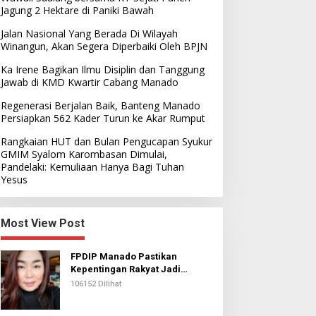
Jagung 2 Hektare di Paniki Bawah
Jalan Nasional Yang Berada Di Wilayah
Winangun, Akan Segera Diperbaiki Oleh BPJN
Ka Irene Bagikan Ilmu Disiplin dan Tanggung
Jawab di KMD Kwartir Cabang Manado
Regenerasi Berjalan Baik, Banteng Manado
Persiapkan 562 Kader Turun ke Akar Rumput
Rangkaian HUT dan Bulan Pengucapan Syukur
GMIM Syalom Karombasan Dimulai,
Pandelaki: Kemuliaan Hanya Bagi Tuhan
Yesus
Most View Post
FPDIP Manado Pastikan
Kepentingan Rakyat Jadi
Prioritas Dalam Perjuangan
106152 Dilihat