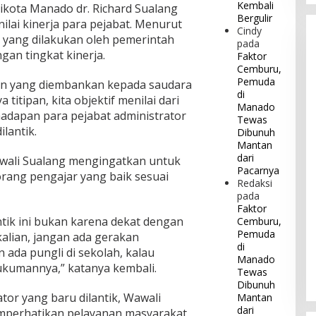
Kembali
kota Manado dr. Richard Sualang
Bergulir
ilai kinerja para pejabat. Menurut
Cindy
n yang dilakukan oleh pemerintah
pada
ngan tingkat kinerja.
Faktor
Cemburu,
Pemuda
tan yang diembankan kepada saudara
di
titipan, kita objektif menilai dari
Manado
ihadapan para pejabat administrator
Tewas
lantik.
Dibunuh
Mantan
dari
awali Sualang mengingatkan untuk
Pacarnya
rang pengajar yang baik sesuai
Redaksi
pada
Faktor
ntik ini bukan karena dekat dengan
Cemburu,
Pemuda
kalian, jangan ada gerakan
di
ada pungli di sekolah, kalau
Manado
ukumannya,” katanya kembali.
Tewas
Dibunuh
tor yang baru dilantik, Wawali
Mantan
dari
mperhatikan pelayanan masyarakat.