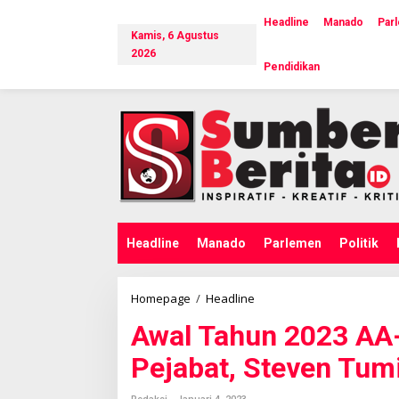
L
e
Headline
Manado
Par
Kamis, 6 Agustus
w
a
2026
Pendidikan
t
i
k
e
k
o
n
t
e
n
Headline
Manado
Parlemen
Politik
Homepage
/
Headline
A
w
Awal Tahun 2023 AA
a
l
Pejabat, Steven Tum
T
a
h