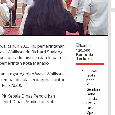
wal tahun 2023 ini, pemerintahan
il Walikota dr. Richard Sualang
Komentar
pejabat administrasi dan kepala
Terbaru
n pemerintah Kota Manado.
Rakyat
kan langsung oleh Wakil Walikota
jelata
rtempat di aula serbaguna kantor
pada
Kabar
4/01/2023).
Gembira,
Dana
 Plt Kepala Dinas Pendidikan
Lansia
finitif Dinas Pendidikan Kota
untuk
Oma –
Opa