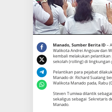
e
j
a
b
a
t
,
S
t
e
Manado, Sumber Berita ID
– A
v
Walikota Andrei Angouw dan Wak
e
kembali melakukan pelantikan 
n
sekolah (rolling) di lingkunga
T
u
m
Pelantikan para pejabat dilaku
i
Manado dr. Richard Sualang be
w
Walikota Manado pada, Rabu (0
a
P
Steven Tumiwa dilantik sebagai
l
t
sekaligus sebagai Sekretaris de
K
Manado.
a
d