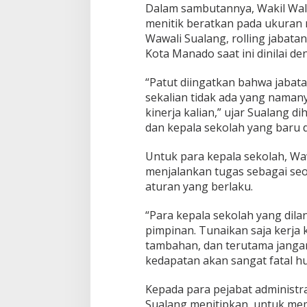
Dalam sambutannya, Wakil Wali
i
menitik beratkan pada ukuran n
s
P
Wawali Sualang, rolling jabata
e
Kota Manado saat ini dinilai de
n
d
“Patut diingatkan bahwa jaba
i
sekalian tidak ada yang namanya 
d
i
kinerja kalian,” ujar Sualang d
k
dan kepala sekolah yang baru di
a
n
Untuk para kepala sekolah, W
menjalankan tugas sebagai seo
aturan yang berlaku.
“Para kepala sekolah yang dila
pimpinan. Tunaikan saja kerja 
tambahan, dan terutama jangan 
kedapatan akan sangat fatal h
Kepada para pejabat administra
Sualang menitipkan, untuk me