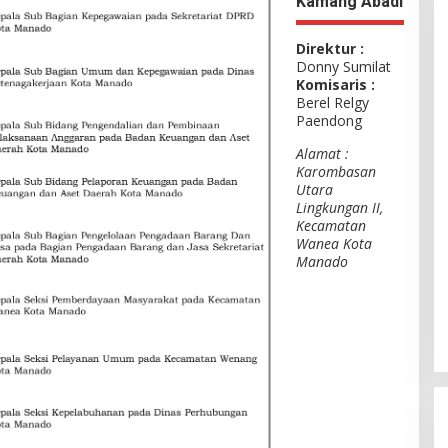
Kamang Abadi
Direktur :
Donny Sumilat
Komisaris :
Berel Relgy
Paendong
Alamat :
Karombasan
Utara
Lingkungan II,
Kecamatan
Wanea Kota
Manado