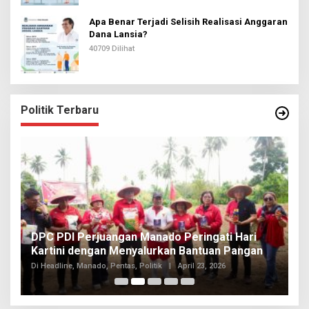
Apa Benar Terjadi Selisih Realisasi Anggaran
Dana Lansia?
40709 Dilihat
Politik Terbaru
I
DPC PDI Perjuangan Manado Peringati Hari
T
Kartini dengan Menyalurkan Bantuan Pangan
I
Di
Di Headline, Manado, Pentas, Politik
|
April 23, 2026
20