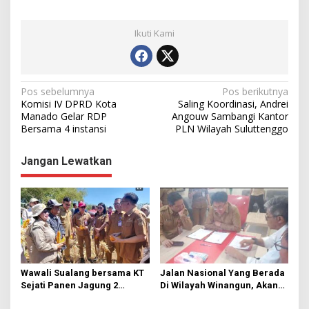
Ikuti Kami
N
Pos sebelumnya
Pos berikutnya
Komisi IV DPRD Kota
Saling Koordinasi, Andrei
a
Manado Gelar RDP
Angouw Sambangi Kantor
Bersama 4 instansi
PLN Wilayah Suluttenggo
v
i
Jangan Lewatkan
g
a
s
i
p
o
Wawali Sualang bersama KT
Jalan Nasional Yang Berada
s
Sejati Panen Jagung 2
Di Wilayah Winangun, Akan
Hektare di Paniki Bawah
Segera Diperbaiki Oleh BPJN