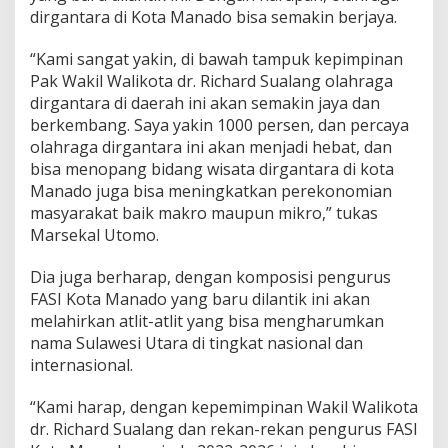
F
dirgantara di Kota Manado bisa semakin berjaya.
A
S
“Kami sangat yakin, di bawah tampuk kepimpinan
I
Pak Wakil Walikota dr. Richard Sualang olahraga
M
dirgantara di daerah ini akan semakin jaya dan
a
n
berkembang. Saya yakin 1000 persen, dan percaya
a
olahraga dirgantara ini akan menjadi hebat, dan
d
bisa menopang bidang wisata dirgantara di kota
o
Manado juga bisa meningkatkan perekonomian
P
masyarakat baik makro maupun mikro,” tukas
e
r
Marsekal Utomo.
i
o
Dia juga berharap, dengan komposisi pengurus
d
FASI Kota Manado yang baru dilantik ini akan
e
melahirkan atlit-atlit yang bisa mengharumkan
2
0
nama Sulawesi Utara di tingkat nasional dan
2
internasional.
2
-
“Kami harap, dengan kepemimpinan Wakil Walikota
2
dr. Richard Sualang dan rekan-rekan pengurus FASI
0
2