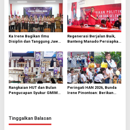
Ka Irene Bagikan Ilmu
Regenerasi Berjalan Baik,
Disiplin dan Tanggung Jawab
Banteng Manado Persiapkan
di KMD Kwartir Cabang
562 Kader Turun ke Akar
Manado
Rumput
Rangkaian HUT dan Bulan
Peringati HAN 2026, Bunda
Pengucapan Syukur GMIM
Irene Pinontoan: Berikan
Syalom Karombasan
Ruang Bagi Anak untuk
Dimulai, Pandelaki:
Tampil Percaya Diri
Kemuliaan Hanya Bagi
Tuhan Yesus
Tinggalkan Balasan