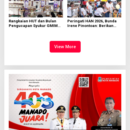
Rangkaian HUT dan Bulan
Peringati HAN 2026, Bunda
Pengucapan Syukur GMIM
Irene Pinontoan: Berikan
Syalom Karombasan
Ruang Bagi Anak untuk
Dimulai, Pandelaki:
Tampil Percaya Diri
Kemuliaan Hanya Bagi
Tuhan Yesus
View More