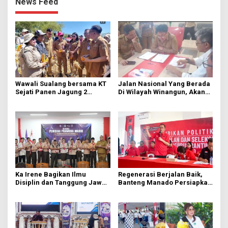
News Feed
Wawali Sualang bersama KT
Jalan Nasional Yang Berada
Sejati Panen Jagung 2
Di Wilayah Winangun, Akan
Hektare di Paniki Bawah
Segera Diperbaiki Oleh BPJN
Ka Irene Bagikan Ilmu
Regenerasi Berjalan Baik,
Disiplin dan Tanggung Jawab
Banteng Manado Persiapkan
di KMD Kwartir Cabang
562 Kader Turun ke Akar
Manado
Rumput