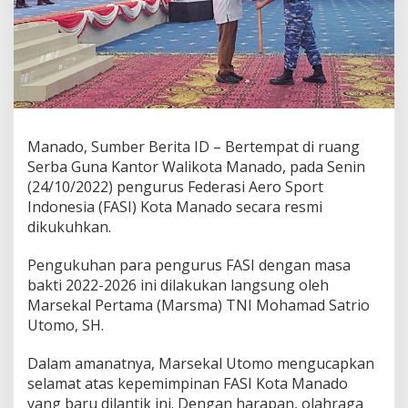
i
k
M
a
r
s
m
a
U
Manado, Sumber Berita ID – Bertempat di ruang
t
Serba Guna Kantor Walikota Manado, pada Senin
o
(24/10/2022) pengurus Federasi Aero Sport
m
Indonesia (FASI) Kota Manado secara resmi
o
S
dikukuhkan.
e
b
Pengukuhan para pengurus FASI dengan masa
a
bakti 2022-2026 ini dilakukan langsung oleh
g
Marsekal Pertama (Marsma) TNI Mohamad Satrio
a
i
Utomo, SH.
K
e
Dalam amanatnya, Marsekal Utomo mengucapkan
t
selamat atas kepemimpinan FASI Kota Manado
u
yang baru dilantik ini. Dengan harapan, olahraga
a