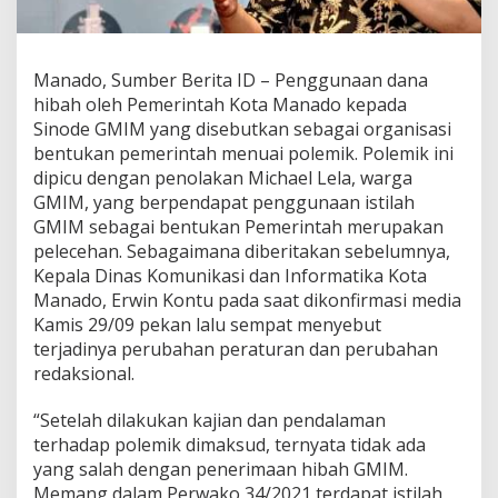
c
a
r
a
Manado, Sumber Berita ID – Penggunaan dana
M
hibah oleh Pemerintah Kota Manado kepada
e
Sinode GMIM yang disebutkan sebagai organisasi
n
bentukan pemerintah menuai polemik. Polemik ini
g
e
dipicu dengan penolakan Michael Lela, warga
n
GMIM, yang berpendapat penggunaan istilah
a
GMIM sebagai bentukan Pemerintah merupakan
i
pelecehan. Sebagaimana diberitakan sebelumnya,
P
Kepala Dinas Komunikasi dan Informatika Kota
o
l
Manado, Erwin Kontu pada saat dikonfirmasi media
e
Kamis 29/09 pekan lalu sempat menyebut
m
terjadinya perubahan peraturan dan perubahan
i
redaksional.
k
G
M
“Setelah dilakukan kajian dan pendalaman
I
terhadap polemik dimaksud, ternyata tidak ada
M
yang salah dengan penerimaan hibah GMIM.
B
Memang dalam Perwako 34/2021 terdapat istilah
e