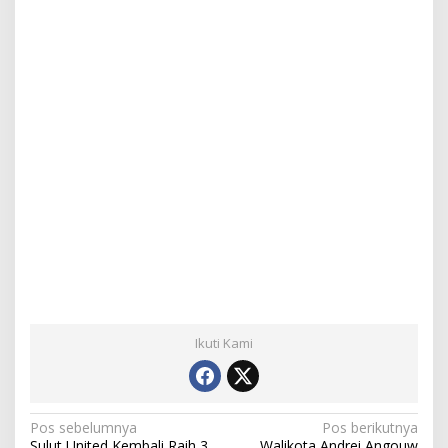
Ikuti Kami
N
Pos sebelumnya
Pos berikutnya
Sulut United Kembali Raih 3
Walikota Andrei Angouw