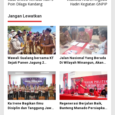
a
Poin Dilaga Kandang
Hadiri Kegiatan GNPIP
v
Jangan Lewatkan
i
g
a
s
i
p
Wawali Sualang bersama KT
Jalan Nasional Yang Berada
o
Sejati Panen Jagung 2
Di Wilayah Winangun, Akan
s
Hektare di Paniki Bawah
Segera Diperbaiki Oleh BPJN
Ka Irene Bagikan Ilmu
Regenerasi Berjalan Baik,
Disiplin dan Tanggung Jawab
Banteng Manado Persiapkan
di KMD Kwartir Cabang
562 Kader Turun ke Akar