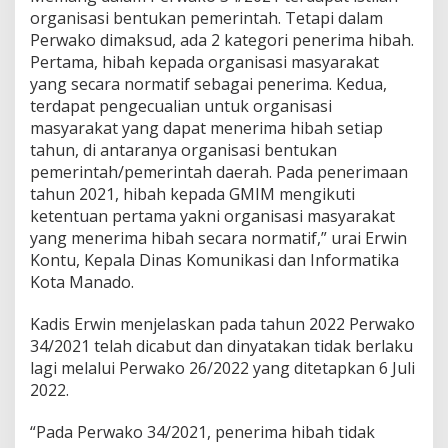
n
organisasi bentukan pemerintah. Tetapi dalam
t
Perwako dimaksud, ada 2 kategori penerima hibah.
u
Pertama, hibah kepada organisasi masyarakat
k
yang secara normatif sebagai penerima. Kedua,
a
terdapat pengecualian untuk organisasi
n
P
masyarakat yang dapat menerima hibah setiap
e
tahun, di antaranya organisasi bentukan
m
pemerintah/pemerintah daerah. Pada penerimaan
e
tahun 2021, hibah kepada GMIM mengikuti
r
i
ketentuan pertama yakni organisasi masyarakat
n
yang menerima hibah secara normatif,” urai Erwin
t
Kontu, Kepala Dinas Komunikasi dan Informatika
a
Kota Manado.
h
Kadis Erwin menjelaskan pada tahun 2022 Perwako
34/2021 telah dicabut dan dinyatakan tidak berlaku
lagi melalui Perwako 26/2022 yang ditetapkan 6 Juli
2022.
“Pada Perwako 34/2021, penerima hibah tidak