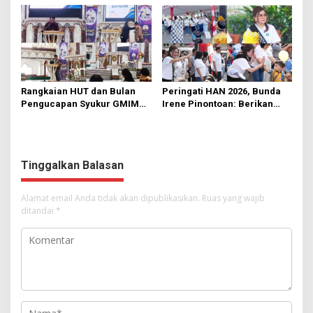
Manado
Rumput
Rangkaian HUT dan Bulan
Peringati HAN 2026, Bunda
Pengucapan Syukur GMIM
Irene Pinontoan: Berikan
Syalom Karombasan
Ruang Bagi Anak untuk
Dimulai, Pandelaki:
Tampil Percaya Diri
Kemuliaan Hanya Bagi
Tuhan Yesus
Tinggalkan Balasan
Alamat email Anda tidak akan dipublikasikan.
Ruas yang wajib
ditandai
*