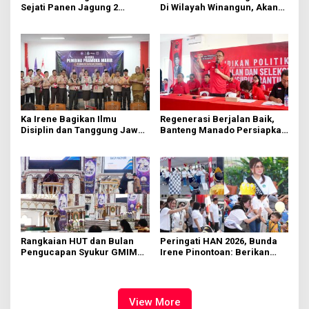
Sejati Panen Jagung 2
Di Wilayah Winangun, Akan
Hektare di Paniki Bawah
Segera Diperbaiki Oleh BPJN
Ka Irene Bagikan Ilmu
Regenerasi Berjalan Baik,
Disiplin dan Tanggung Jawab
Banteng Manado Persiapkan
di KMD Kwartir Cabang
562 Kader Turun ke Akar
Manado
Rumput
Rangkaian HUT dan Bulan
Peringati HAN 2026, Bunda
Pengucapan Syukur GMIM
Irene Pinontoan: Berikan
Syalom Karombasan
Ruang Bagi Anak untuk
Dimulai, Pandelaki:
Tampil Percaya Diri
Kemuliaan Hanya Bagi
Tuhan Yesus
View More