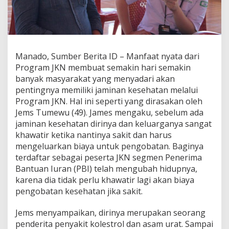
a
n
g
a
t
B
Manado, Sumber Berita ID – Manfaat nyata dari
e
Program JKN membuat semakin hari semakin
r
banyak masyarakat yang menyadari akan
m
pentingnya memiliki jaminan kesehatan melalui
a
n
Program JKN. Hal ini seperti yang dirasakan oleh
f
Jems Tumewu (49). James mengaku, sebelum ada
a
jaminan kesehatan dirinya dan keluarganya sangat
a
khawatir ketika nantinya sakit dan harus
t
u
mengeluarkan biaya untuk pengobatan. Baginya
n
terdaftar sebagai peserta JKN segmen Penerima
t
Bantuan Iuran (PBI) telah mengubah hidupnya,
u
karena dia tidak perlu khawatir lagi akan biaya
k
pengobatan kesehatan jika sakit.
M
a
s
Jems menyampaikan, dirinya merupakan seorang
y
penderita penyakit kolestrol dan asam urat. Sampai
a