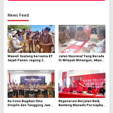
News Feed
Wawali Sualang bersama KT
Jalan Nasional Yang Berada
Sejati Panen Jagung 2
Di Wilayah Winangun, Akan
Hektare di Paniki Bawah
Segera Diperbaiki Oleh BPJN
Ka Irene Bagikan Ilmu
Regenerasi Berjalan Baik,
Disiplin dan Tanggung Jawab
Banteng Manado Persiapkan
di KMD Kwartir Cabang
562 Kader Turun ke Akar