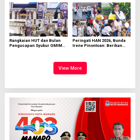
Manado
Rumput
Rangkaian HUT dan Bulan
Peringati HAN 2026, Bunda
Pengucapan Syukur GMIM
Irene Pinontoan: Berikan
Syalom Karombasan
Ruang Bagi Anak untuk
Dimulai, Pandelaki:
Tampil Percaya Diri
Kemuliaan Hanya Bagi
Tuhan Yesus
View More