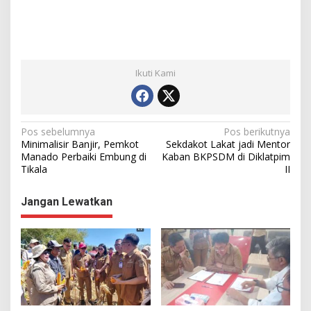
Ikuti Kami
N
Pos sebelumnya
Pos berikutnya
Minimalisir Banjir, Pemkot
Sekdakot Lakat jadi Mentor
a
Manado Perbaiki Embung di
Kaban BKPSDM di Diklatpim
Tikala
II
v
i
Jangan Lewatkan
g
a
s
i
p
o