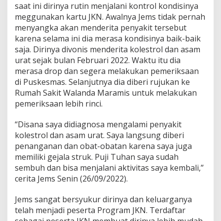
saat ini dirinya rutin menjalani kontrol kondisinya
r
meggunakan kartu JKN. Awalnya Jems tidak pernah
a
k
menyangka akan menderita penyakit tersebut
a
karena selama ini dia merasa kondisinya baik-baik
t
saja. Dirinya divonis menderita kolestrol dan asam
urat sejak bulan Februari 2022. Waktu itu dia
merasa drop dan segera melakukan pemeriksaan
di Puskesmas. Selanjutnya dia diberi rujukan ke
Rumah Sakit Walanda Maramis untuk melakukan
pemeriksaan lebih rinci.
“Disana saya didiagnosa mengalami penyakit
kolestrol dan asam urat. Saya langsung diberi
penanganan dan obat-obatan karena saya juga
memiliki gejala struk. Puji Tuhan saya sudah
sembuh dan bisa menjalani aktivitas saya kembali,”
cerita Jems Senin (26/09/2022).
Jems sangat bersyukur dirinya dan keluarganya
telah menjadi peserta Program JKN. Terdaftar
sebagai peserta JKN membuat dirinya lebih mudah