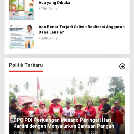
Ada yang Dibuka
62704 Dilihat
Apa Benar Terjadi Selisih Realisasi Anggaran
Dana Lansia?
40699 Dilihat
Politik Terbaru
I
DPC PDI Perjuangan Manado Peringati Hari
T
Kartini dengan Menyalurkan Bantuan Pangan
I
Di
Di Headline, Manado, Pentas, Politik
|
April 23, 2026
20