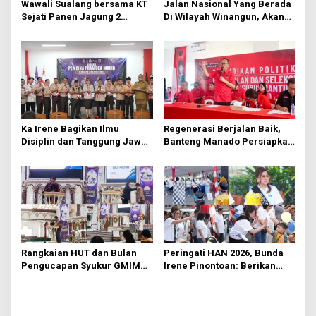
Wawali Sualang bersama KT
Jalan Nasional Yang Berada
s
Sejati Panen Jagung 2
Di Wilayah Winangun, Akan
Hektare di Paniki Bawah
Segera Diperbaiki Oleh BPJN
Ka Irene Bagikan Ilmu
Regenerasi Berjalan Baik,
Disiplin dan Tanggung Jawab
Banteng Manado Persiapkan
di KMD Kwartir Cabang
562 Kader Turun ke Akar
Manado
Rumput
Rangkaian HUT dan Bulan
Peringati HAN 2026, Bunda
Pengucapan Syukur GMIM
Irene Pinontoan: Berikan
Syalom Karombasan
Ruang Bagi Anak untuk
Dimulai, Pandelaki:
Tampil Percaya Diri
Kemuliaan Hanya Bagi