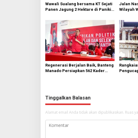
Wawali Sualang bersama KT Sejati
Jalan Nas
Panen Jagung 2 Hektare di Paniki
Wilayah 
Bawah
Diperbai
Regenerasi Berjalan Baik, Banteng
Rangkaia
Manado Persiapkan 562 Kader
Pengucap
Turun ke Akar Rumput
Karombas
Kemuliaa
Yesus
Tinggalkan Balasan
Alamat email Anda tidak akan dipublikasikan.
Ruas ya