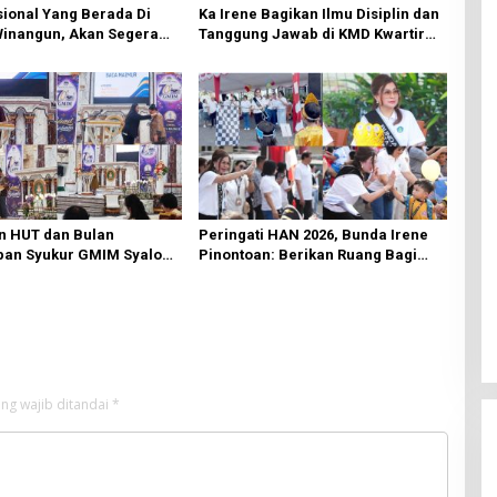
ional Yang Berada Di
Ka Irene Bagikan Ilmu Disiplin dan
Winangun, Akan Segera
Tanggung Jawab di KMD Kwartir
ki Oleh BPJN
Cabang Manado
n HUT dan Bulan
Peringati HAN 2026, Bunda Irene
an Syukur GMIM Syalom
Pinontoan: Berikan Ruang Bagi
an Dimulai, Pandelaki:
Anak untuk Tampil Percaya Diri
n Hanya Bagi Tuhan
ng wajib ditandai
*