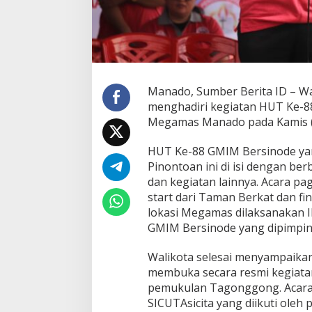
T
K
e
-
8
8
G
Manado, Sumber Berita ID – W
M
menghadiri kegiatan HUT Ke-8
I
Megamas Manado pada Kamis (0
M
B
e
HUT Ke-88 GMIM Bersinode yan
r
Pinontoan ini di isi dengan ber
s
dan kegiatan lainnya. Acara pag
i
start dari Taman Berkat dan fi
n
lokasi Megamas dilaksanakan 
o
d
GMIM Bersinode yang dipimpin 
e
Walikota selesai menyampaika
membuka secara resmi kegiatan
pemukulan Tagonggong. Acara 
SICUTAsicita yang diikuti oleh