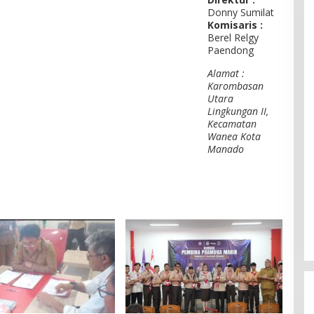
Donny Sumilat
Komisaris :
Berel Relgy
Paendong
Alamat :
Karombasan
Utara
Lingkungan II,
Kecamatan
Wanea Kota
Manado