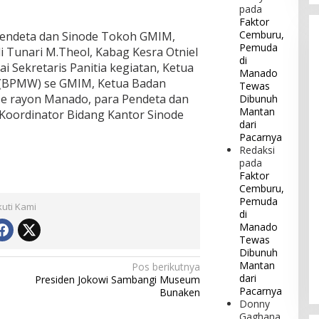
pada
Faktor
Cemburu,
 Pendeta dan Sinode Tokoh GMIM,
Pemuda
 Tunari M.Theol, Kabag Kesra Otniel
di
ai Sekretaris Panitia kegiatan, Ketua
Manado
h (BPMW) se GMIM, Ketua Badan
Tewas
 se rayon Manado, para Pendeta dan
Dibunuh
Mantan
Koordinator Bidang Kantor Sinode
dari
Pacarnya
Redaksi
pada
Faktor
Cemburu,
Pemuda
kuti Kami
di
Manado
Tewas
Dibunuh
Mantan
Pos berikutnya
dari
Presiden Jokowi Sambangi Museum
Pacarnya
Bunaken
Donny
Gaghana