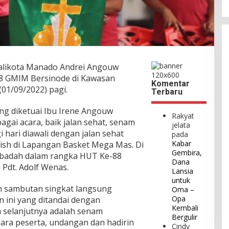
alikota Manado Andrei Angouw
8 GMIM Bersinode di Kawasan
Komentar
1/09/2022) pagi.
Terbaru
g diketuai Ibu Irene Angouw
Rakyat
bagai acara, baik jalan sehat, senam
jelata
i hari diawali dengan jalan sehat
pada
Kabar
nish di Lapangan Basket Mega Mas. Di
Gembira,
Ibadah dalam rangka HUT Ke-88
Dana
Pdt. Adolf Wenas.
Lansia
untuk
n sambutan singkat langsung
Oma –
Opa
 ini yang ditandai dengan
Kembali
selanjutnya adalah senam
Bergulir
 para peserta, undangan dan hadirin
Cindy