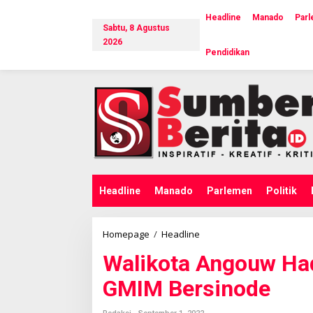
L
e
Headline
Manado
Par
Sabtu, 8 Agustus
w
a
2026
Pendidikan
t
i
k
e
k
o
n
t
e
n
Headline
Manado
Parlemen
Politik
Homepage
/
Headline
W
a
Walikota Angouw Had
l
i
GMIM Bersinode
k
o
t