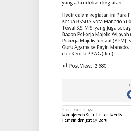
yang ada di lokasi kegiatan.
Hadir dalam kegiatan ini Para
Ketua BKSUA Kota Manado Yudi
Tewal S.S.,M.Si yang juga sebag
Badan Pekerja Majelis Wilaya
Pekerja Majelis Jemaat (BPMJ)
Guru Agama se Rayin Manado, 
dan Keoala PPWG.(don)
Post Views:
2,680
I
N
Pos sebelumnya
Manajemen Sulut United Merilis
a
Pemain dan Jersey Baru
v