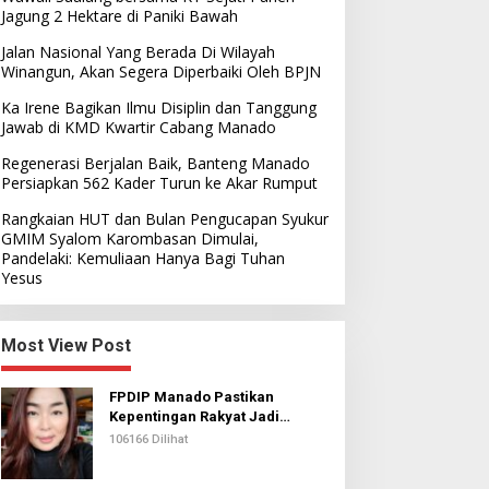
Jagung 2 Hektare di Paniki Bawah
Jalan Nasional Yang Berada Di Wilayah
Winangun, Akan Segera Diperbaiki Oleh BPJN
Ka Irene Bagikan Ilmu Disiplin dan Tanggung
Jawab di KMD Kwartir Cabang Manado
Regenerasi Berjalan Baik, Banteng Manado
Persiapkan 562 Kader Turun ke Akar Rumput
Rangkaian HUT dan Bulan Pengucapan Syukur
GMIM Syalom Karombasan Dimulai,
Pandelaki: Kemuliaan Hanya Bagi Tuhan
Yesus
Most View Post
FPDIP Manado Pastikan
Kepentingan Rakyat Jadi
Prioritas Dalam Perjuangan
106166 Dilihat