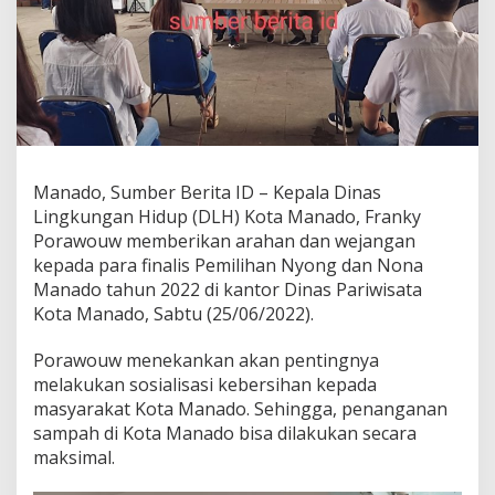
n
K
e
p
a
d
a
F
i
Manado, Sumber Berita ID – Kepala Dinas
n
a
Lingkungan Hidup (DLH) Kota Manado, Franky
l
Porawouw memberikan arahan dan wejangan
i
kepada para finalis Pemilihan Nyong dan Nona
s
Manado tahun 2022 di kantor Dinas Pariwisata
P
N
Kota Manado, Sabtu (25/06/2022).
N
M
Porawouw menekankan akan pentingnya
a
melakukan sosialisasi kebersihan kepada
n
masyarakat Kota Manado. Sehingga, penanganan
a
d
sampah di Kota Manado bisa dilakukan secara
o
maksimal.
2
0