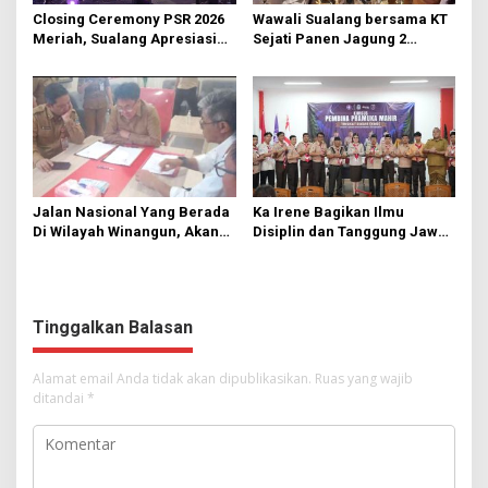
Closing Ceremony PSR 2026
Wawali Sualang bersama KT
Meriah, Sualang Apresiasi
Sejati Panen Jagung 2
Keterlibatan 10 Ribu Remaja
Hektare di Paniki Bawah
GMIM
Jalan Nasional Yang Berada
Ka Irene Bagikan Ilmu
Di Wilayah Winangun, Akan
Disiplin dan Tanggung Jawab
Segera Diperbaiki Oleh BPJN
di KMD Kwartir Cabang
Manado
Tinggalkan Balasan
Alamat email Anda tidak akan dipublikasikan.
Ruas yang wajib
ditandai
*