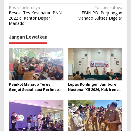
N
Pos sebelumnya
Pos berikutnya
Besok, Tes Kesehatan PNN
FBIN PDI Perjuangan
a
2022 di Kantor Dispar
Manado Sukses Digelar
Manado
v
i
Jangan Lewatkan
g
a
s
i
p
o
Pemkot Manado Terus
Lepas Kontingen Jambore
s
Genjot Sosialisasi Perlinsos
Nasional XII 2026, Kak Irene:
Digital
Selalu Kompak dan Jaga
Kesehatan