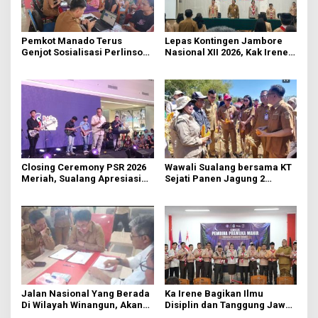
Pemkot Manado Terus
Lepas Kontingen Jambore
Genjot Sosialisasi Perlinsos
Nasional XII 2026, Kak Irene:
Digital
Selalu Kompak dan Jaga
Kesehatan
Closing Ceremony PSR 2026
Wawali Sualang bersama KT
Meriah, Sualang Apresiasi
Sejati Panen Jagung 2
Keterlibatan 10 Ribu Remaja
Hektare di Paniki Bawah
GMIM
Jalan Nasional Yang Berada
Ka Irene Bagikan Ilmu
Di Wilayah Winangun, Akan
Disiplin dan Tanggung Jawab
Segera Diperbaiki Oleh BPJN
di KMD Kwartir Cabang