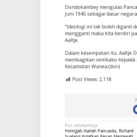
Dondokambey mengulas Pancasi
Juni 1945 sebagai dasar negara
“Ideologi ini tak boleh digant
mengganti maka kita berdiri p
Aaltje.
Dalam kesempatan itu, Aaltje 
membagikan sembako kepada pa
Kecamatan Wanea.(don)
Post Views:
2,118
I
N
Pos sebelumnya
Peringati Harlah Pancasila, Richard
a
Sualang Ingatkan Pesan Megawati