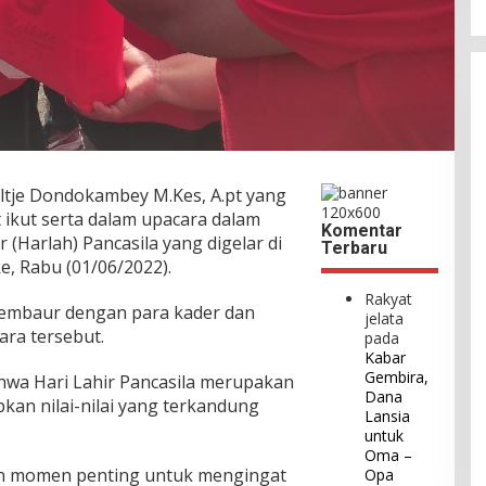
ltje Dondokambey M.Kes, A.pt yang
ikut serta dalam upacara dalam
Komentar
 (Harlah) Pancasila yang digelar di
Terbaru
e, Rabu (01/06/2022).
Rakyat
membaur dengan para kader dan
jelata
ara tersebut.
pada
Kabar
Gembira,
wa Hari Lahir Pancasila merupakan
Dana
an nilai-nilai yang terkandung
Lansia
untuk
Oma –
kan momen penting untuk mengingat
Opa