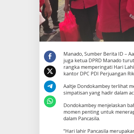
k
a
m
b
e
y
:
D
a
s
Manado, Sumber Berita ID – Aa
a
juga ketua DPRD Manado turut 
r
rangka memperingati Hari Lahir
I
kantor DPC PDI Perjuangan Rik
d
e
o
Aaltje Dondokambey terlihat 
l
simpatisan yang hadir dalam ac
o
g
Dondokambey menjelaskan bah
i
momen penting untuk menerapk
K
i
dalam Pancasila.
t
a
“Hari lahir Pancasila merupa
D