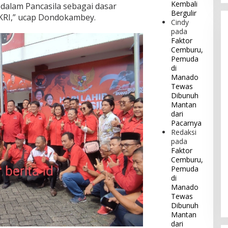
Kembali
g dalam Pancasila sebagai dasar
Bergulir
NKRI,” ucap Dondokambey.
Cindy
pada
Faktor
Cemburu,
Pemuda
di
Manado
Tewas
Dibunuh
Mantan
dari
Pacarnya
Redaksi
pada
Faktor
Cemburu,
Pemuda
di
Manado
Tewas
Dibunuh
Mantan
dari