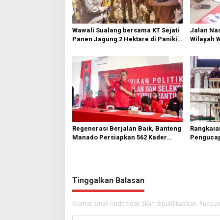
Wawali Sualang bersama KT Sejati
Jalan Nas
Panen Jagung 2 Hektare di Paniki
Wilayah 
Bawah
Diperbai
Regenerasi Berjalan Baik, Banteng
Rangkaia
Manado Persiapkan 562 Kader
Pengucap
Turun ke Akar Rumput
Karombas
Kemuliaa
Yesus
Tinggalkan Balasan
Alamat email Anda tidak akan dipublikasikan.
Ruas ya