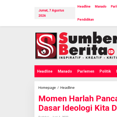
L
e
Headline
Manado
Par
Jumat, 7 Agustus
w
a
2026
Pendidikan
t
i
k
e
k
o
n
t
e
n
Headline
Manado
Parlemen
Politik
Homepage
/
Headline
M
o
Momen Harlah Panca
m
e
Dasar Ideologi Kita
n
H
a