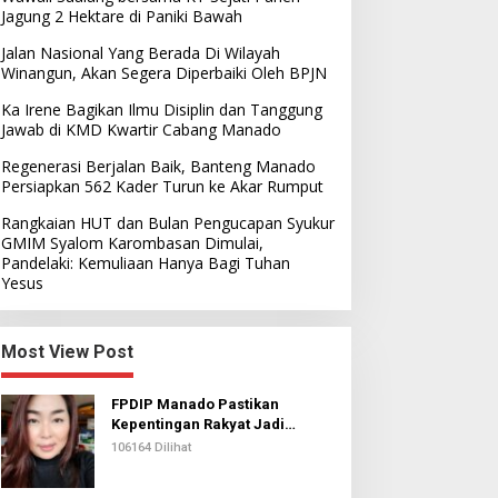
Jagung 2 Hektare di Paniki Bawah
Jalan Nasional Yang Berada Di Wilayah
Winangun, Akan Segera Diperbaiki Oleh BPJN
Ka Irene Bagikan Ilmu Disiplin dan Tanggung
Jawab di KMD Kwartir Cabang Manado
Regenerasi Berjalan Baik, Banteng Manado
Persiapkan 562 Kader Turun ke Akar Rumput
Rangkaian HUT dan Bulan Pengucapan Syukur
GMIM Syalom Karombasan Dimulai,
Pandelaki: Kemuliaan Hanya Bagi Tuhan
Yesus
Most View Post
FPDIP Manado Pastikan
Kepentingan Rakyat Jadi
Prioritas Dalam Perjuangan
106164 Dilihat