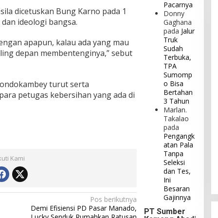
Pacarnya
la dicetuskan Bung Karno pada 1
Donny
 dan ideologi bangsa.
Gaghana
pada
Jalur
Truk
i dengan apapun, kalau ada yang mau
Sudah
aling depan membentenginya,” sebut
Terbuka,
TPA
Sumomp
Dondokambey turut serta
o Bisa
Bertahan
ra petugas kebersihan yang ada di
3 Tahun
Marlan.
Takalao
pada
Pengangk
atan Pala
Tanpa
kuti Kami
Seleksi
dan Tes,
Ini
Besaran
Gajinnya
Pos berikutnya
Demi Efisiensi PD Pasar Manado,
PT Sumber
Lucky Senduk Rumahkan Ratusan