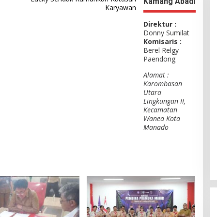
Kamang Abadi
Karyawan
Direktur :
Donny Sumilat
Komisaris :
Berel Relgy
Paendong
Alamat :
Karombasan
Utara
Lingkungan II,
Kecamatan
Wanea Kota
Manado