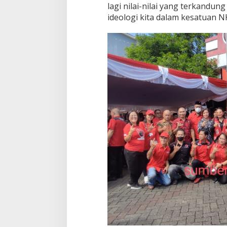
lagi nilai-nilai yang terkandun
a
ideologi kita dalam kesatuan 
l
a
m
K
e
s
a
t
u
a
n
N
K
R
I