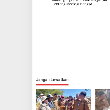
Tentang Ideologi Bangsa
v
i
g
a
s
i
p
o
s
Jangan Lewatkan