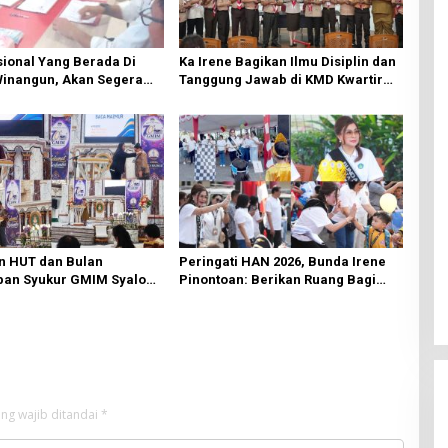
ional Yang Berada Di
Ka Irene Bagikan Ilmu Disiplin dan
Winangun, Akan Segera
Tanggung Jawab di KMD Kwartir
ki Oleh BPJN
Cabang Manado
n HUT dan Bulan
Peringati HAN 2026, Bunda Irene
an Syukur GMIM Syalom
Pinontoan: Berikan Ruang Bagi
an Dimulai, Pandelaki:
Anak untuk Tampil Percaya Diri
n Hanya Bagi Tuhan
ng wajib ditandai
*