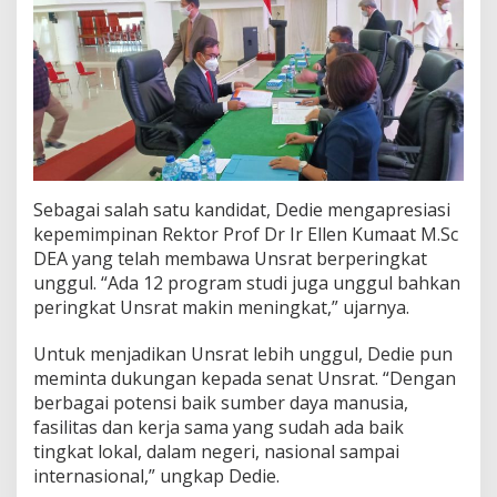
a
n
g
g
i
l
u
n
t
u
Sebagai salah satu kandidat, Dedie mengapresiasi
k
kepemimpinan Rektor Prof Dr Ir Ellen Kumaat M.Sc
M
e
DEA yang telah membawa Unsrat berperingkat
m
unggul. “Ada 12 program studi juga unggul bahkan
b
peringkat Unsrat makin meningkat,” ujarnya.
a
n
Untuk menjadikan Unsrat lebih unggul, Dedie pun
g
u
meminta dukungan kepada senat Unsrat. “Dengan
n
berbagai potensi baik sumber daya manusia,
U
fasilitas dan kerja sama yang sudah ada baik
n
tingkat lokal, dalam negeri, nasional sampai
s
internasional,” ungkap Dedie.
r
a