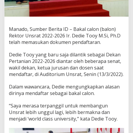
e
k
t
o
r
Manado, Sumber Berita ID – Bakal calon (balon)
,
Rektor Unsrat 2022-2026 Ir. Dedie Tooy M.Si, Ph.D
D
e
telah memasukan dokumen pendaftaran.
d
i
Dedie Tooy yang baru saja dilantik sebagai Dekan
e
Pertanian 2022-2026 diantar oleh beberapa senat,
T
wakil dekan, ketua jurusan dan dosen saat
o
o
mendaftar, di Auditorium Unsrat, Senin (13/3/2022).
y
M
Dalam wawancara, Dedie mengungkapkan alasan
e
dirinya mendaftar sebagai bakal calon.
r
a
s
“Saya merasa terpanggil untuk membangun
a
Unsrat lebih unggul lagi, lebih bermakna dan
T
menjadi ‘world class university,” kata Dedie Tooy.
e
r
p