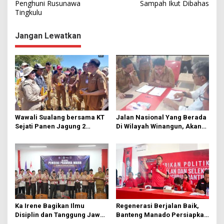
Penghuni Rusunawa
Sampah Ikut Dibahas
v
Tingkulu
i
g
Jangan Lewatkan
a
s
i
p
o
s
Wawali Sualang bersama KT
Jalan Nasional Yang Berada
Sejati Panen Jagung 2
Di Wilayah Winangun, Akan
Hektare di Paniki Bawah
Segera Diperbaiki Oleh BPJN
Ka Irene Bagikan Ilmu
Regenerasi Berjalan Baik,
Disiplin dan Tanggung Jawab
Banteng Manado Persiapkan
di KMD Kwartir Cabang
562 Kader Turun ke Akar