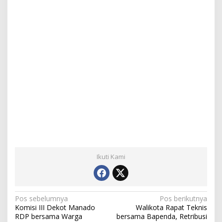
Ikuti Kami
N
Pos sebelumnya
Pos berikutnya
Komisi III Dekot Manado
Walikota Rapat Teknis
a
RDP bersama Warga
bersama Bapenda, Retribusi