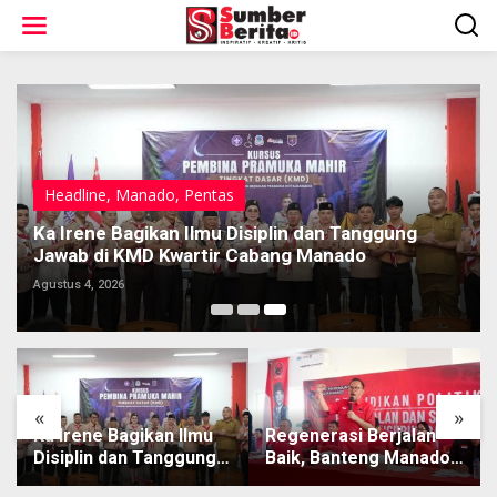
L
e
w
a
t
i
k
e
k
o
Headline
,
Manado
,
Pentas
n
t
Ka Irene Bagikan Ilmu Disiplin dan Tanggung
e
Jawab di KMD Kwartir Cabang Manado
n
Agustus 4, 2026
«
»
Ka Irene Bagikan Ilmu
Regenerasi Berjalan
Disiplin dan Tanggung
Baik, Banteng Manado
Jawab di KMD Kwartir
Persiapkan 562 Kader