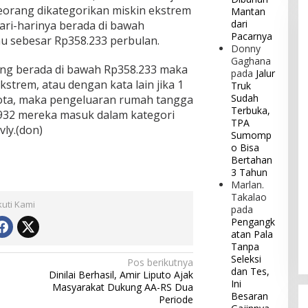
orang dikategorikan miskin ekstrem
Mantan
dari
ari-harinya berada di bawah
Pacarnya
au sebesar Rp358.233 perbulan.
Donny
Gaghana
ang berada di bawah Rp358.233 maka
pada
Jalur
kstrem, atau dengan kata lain jika 1
Truk
Sudah
ota, maka pengeluaran rumah tangga
Terbuka,
.932 mereka masuk dalam kategori
TPA
vly.(don)
Sumomp
o Bisa
Bertahan
3 Tahun
Marlan.
Takalao
kuti Kami
pada
Pengangk
atan Pala
Tanpa
Seleksi
Pos berikutnya
dan Tes,
Dinilai Berhasil, Amir Liputo Ajak
Ini
Masyarakat Dukung AA-RS Dua
Besaran
Periode