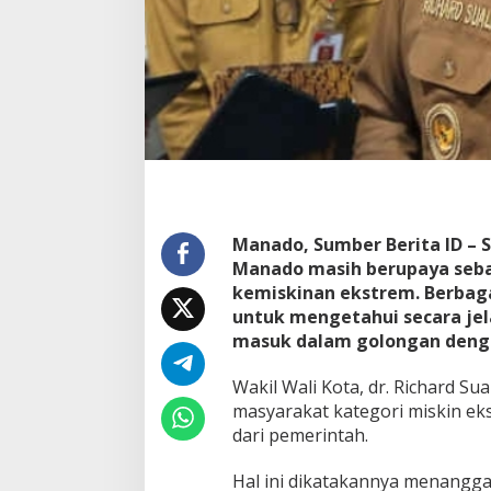
l
a
t
o
r
T
e
n
t
a
n
g
Manado, Sumber Berita ID – 
W
Manado masih berupaya seb
a
kemiskinan ekstrem. Berbag
r
g
untuk mengetahui secara je
a
masuk dalam golongan denga
M
i
Wakil Wali Kota, dr. Richard 
s
masyarakat kategori miskin ek
k
i
dari pemerintah.
n
E
Hal ini dikatakannya menanggap
k