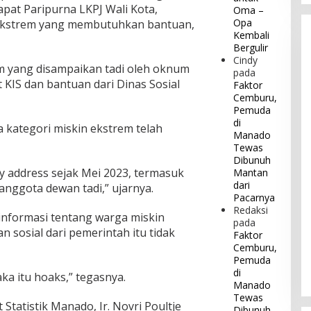
at Paripurna LKPJ Wali Kota,
Oma –
Opa
 ekstrem yang membutuhkan bantuan,
Kembali
Bergulir
Cindy
m yang disampaikan tadi oleh oknum
pada
KIS dan bantuan dari Dinas Sosial
Faktor
Cemburu,
Pemuda
di
 kategori miskin ekstrem telah
Manado
Tewas
Dibunuh
y address sejak Mei 2023, termasuk
Mantan
dari
nggota dewan tadi,” ujarnya.
Pacarnya
Redaksi
 informasi tentang warga miskin
pada
 sosial dari pemerintah itu tidak
Faktor
Cemburu,
Pemuda
di
ka itu hoaks,” tegasnya.
Manado
Tewas
Statistik Manado, Ir. Novri Poultje
Dibunuh