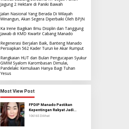
Jagung 2 Hektare di Paniki Bawah
Jalan Nasional Yang Berada Di Wilayah
Winangun, Akan Segera Diperbaiki Oleh BPJN
Ka Irene Bagikan Ilmu Disiplin dan Tanggung
Jawab di KMD Kwartir Cabang Manado
Regenerasi Berjalan Baik, Banteng Manado
Persiapkan 562 Kader Turun ke Akar Rumput
Rangkaian HUT dan Bulan Pengucapan Syukur
GMIM Syalom Karombasan Dimulai,
Pandelaki: Kemuliaan Hanya Bagi Tuhan
Yesus
Most View Post
FPDIP Manado Pastikan
Kepentingan Rakyat Jadi
Prioritas Dalam Perjuangan
106165 Dilihat