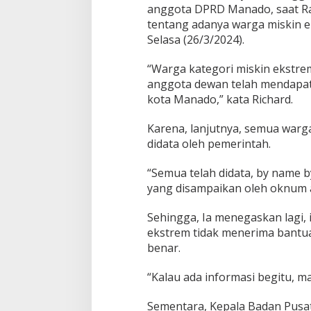
anggota DPRD Manado, saat Rap
s
tentang adanya warga miskin
t
r
Selasa (26/3/2024).
e
m
“Warga kategori miskin ekstre
T
anggota dewan telah mendapat 
i
kota Manado,” kata Richard.
d
a
k
Karena, lanjutnya, semua warga
D
didata oleh pemerintah.
a
p
“Semua telah didata, by name b
a
yang disampaikan oleh oknum a
t
B
a
Sehingga, Ia menegaskan lagi,
n
ekstrem tidak menerima bantuan
t
benar.
u
a
n
“Kalau ada informasi begitu, ma
Sementara, Kepala Badan Pusat 