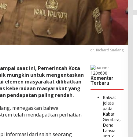
dr. Richard Sualang
Sampai saat ini, Pemerintah Kota
aik mungkin untuk mengentaskan
Komentar
ai elemen masyarakat dilibatkan
Terbaru
las keberadaan masyarakat yang
n pendapatan paling rendah.
Rakyat
jelata
Sualang, menegaskan bahwa
pada
Kabar
strem telah mendapatkan perhatian
Gembira,
Dana
Lansia
i informasi dari salah seorang
untuk