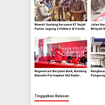
Wawali Sualang bersama KT Sejati
Jalan Nas
Panen Jagung 2 Hektare di Paniki
Wilayah 
Bawah
Diperbai
Regenerasi Berjalan Baik, Banteng
Rangkaia
Manado Persiapkan 562 Kader
Pengucap
Turun ke Akar Rumput
Karombas
Kemuliaa
Yesus
Tinggalkan Balasan