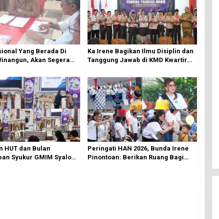
ional Yang Berada Di
Ka Irene Bagikan Ilmu Disiplin dan
Winangun, Akan Segera
Tanggung Jawab di KMD Kwartir
ki Oleh BPJN
Cabang Manado
n HUT dan Bulan
Peringati HAN 2026, Bunda Irene
an Syukur GMIM Syalom
Pinontoan: Berikan Ruang Bagi
an Dimulai, Pandelaki:
Anak untuk Tampil Percaya Diri
n Hanya Bagi Tuhan