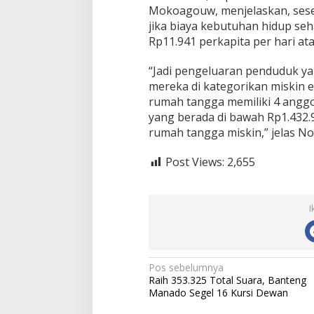
Mokoagouw, menjelaskan, sese
jika biaya kebutuhan hidup seh
Rp11.941 perkapita per hari at
“Jadi pengeluaran penduduk y
mereka di kategorikan miskin e
rumah tangga memiliki 4 angg
yang berada di bawah Rp1.432
rumah tangga miskin,” jelas No
Post Views:
2,655
I
N
Pos sebelumnya
Raih 353.325 Total Suara, Banteng
a
Manado Segel 16 Kursi Dewan
v