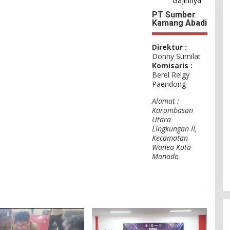
Gajinnya
PT Sumber
Kamang Abadi
Direktur :
Donny Sumilat
Komisaris :
Berel Relgy
Paendong
Alamat :
Karombasan
Utara
Lingkungan II,
Kecamatan
Wanea Kota
Manado