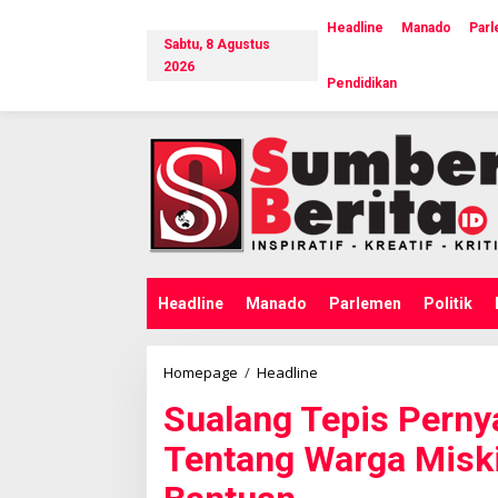
L
e
Headline
Manado
Par
Sabtu, 8 Agustus
w
a
2026
Pendidikan
t
i
k
e
k
o
n
t
e
n
Headline
Manado
Parlemen
Politik
Homepage
/
Headline
S
u
Sualang Tepis Perny
a
l
Tentang Warga Miski
a
n
g