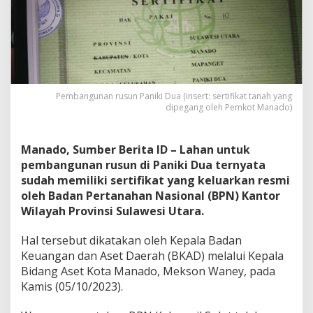
p
e
r
s
a
l
a
h
Pembangunan rusun Paniki Dua (insert: sertifikat tanah yang
dipegang oleh Pemkot Manado)
k
a
n
P
Manado, Sumber Berita ID – Lahan untuk
e
pembangunan rusun di Paniki Dua ternyata
m
sudah memiliki sertifikat yang keluarkan resmi
b
oleh Badan Pertanahan Nasional (BPN) Kantor
a
n
Wilayah Provinsi Sulawesi Utara.
g
u
Hal tersebut dikatakan oleh Kepala Badan
n
Keuangan dan Aset Daerah (BKAD) melalui Kepala
a
Bidang Aset Kota Manado, Mekson Waney, pada
n
R
Kamis (05/10/2023).
u
s