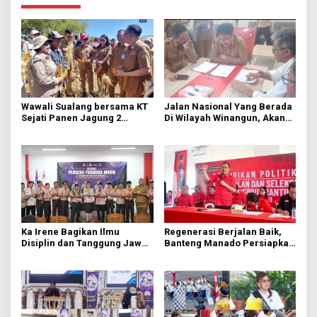
Wawali Sualang bersama KT
Jalan Nasional Yang Berada
Sejati Panen Jagung 2
Di Wilayah Winangun, Akan
Hektare di Paniki Bawah
Segera Diperbaiki Oleh BPJN
Ka Irene Bagikan Ilmu
Regenerasi Berjalan Baik,
Disiplin dan Tanggung Jawab
Banteng Manado Persiapkan
di KMD Kwartir Cabang
562 Kader Turun ke Akar
Manado
Rumput