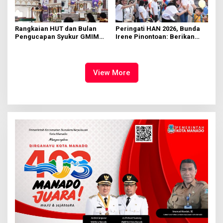
Rangkaian HUT dan Bulan
Peringati HAN 2026, Bunda
Pengucapan Syukur GMIM
Irene Pinontoan: Berikan
Syalom Karombasan
Ruang Bagi Anak untuk
Dimulai, Pandelaki:
Tampil Percaya Diri
Kemuliaan Hanya Bagi
Tuhan Yesus
View More