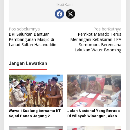
Ikuti Kami
N
Pos sebelumnya
Pos berikutnya
BRI Salurkan Bantuan
Pemkot Manado Terus
a
Pembangunan Masjid di
Menangani Kebakaran TPA
Lanud Sultan Hasanuddin
Sumompo, Berencana
v
Lakukan Water Booming
i
g
Jangan Lewatkan
a
s
i
p
o
s
Wawali Sualang bersama KT
Jalan Nasional Yang Berada
Sejati Panen Jagung 2
Di Wilayah Winangun, Akan
Hektare di Paniki Bawah
Segera Diperbaiki Oleh BPJN