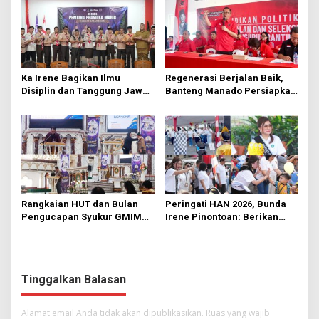
Ka Irene Bagikan Ilmu
Regenerasi Berjalan Baik,
Disiplin dan Tanggung Jawab
Banteng Manado Persiapkan
di KMD Kwartir Cabang
562 Kader Turun ke Akar
Manado
Rumput
Rangkaian HUT dan Bulan
Peringati HAN 2026, Bunda
Pengucapan Syukur GMIM
Irene Pinontoan: Berikan
Syalom Karombasan
Ruang Bagi Anak untuk
Dimulai, Pandelaki:
Tampil Percaya Diri
Kemuliaan Hanya Bagi
Tuhan Yesus
Tinggalkan Balasan
Alamat email Anda tidak akan dipublikasikan.
Ruas yang wajib