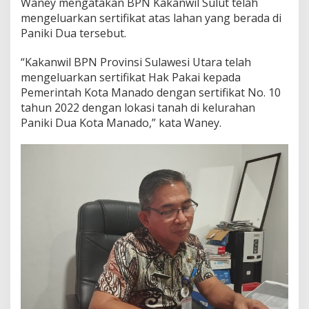
Waney mengatakan BPN Kakanwil Sulut telah
u
mengeluarkan sertifikat atas lahan yang berada di
n
Paniki Dua tersebut.
d
i
P
“Kakanwil BPN Provinsi Sulawesi Utara telah
a
mengeluarkan sertifikat Hak Pakai kepada
n
Pemerintah Kota Manado dengan sertifikat No. 10
i
tahun 2022 dengan lokasi tanah di kelurahan
k
i
Paniki Dua Kota Manado,” kata Waney.
D
u
a