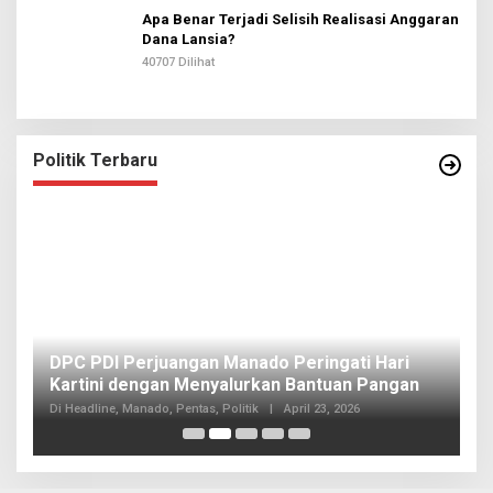
Apa Benar Terjadi Selisih Realisasi Anggaran
Dana Lansia?
40707 Dilihat
Politik Terbaru
I
DPC PDI Perjuangan Manado Peringati Hari
T
Kartini dengan Menyalurkan Bantuan Pangan
I
Di
Di Headline, Manado, Pentas, Politik
|
April 23, 2026
20