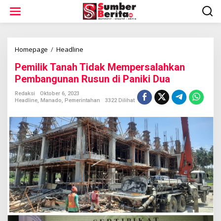
L
e
w
a
t
i
Homepage
/
Headline
P
k
e
Pemilik Tanah Tidak Mempersalahkan
e
m
k
i
Pembangunan Rusun di Paniki Dua
o
l
n
i
Redaksi
Oktober 6, 2023
t
Headline
,
Manado
,
Pemerintahan
3322 Dilihat
k
e
T
n
a
n
a
h
T
i
d
a
k
M
e
m