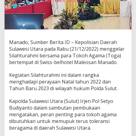
t
u
r
a
h
m
i
Manado, Sumber Berita ID – Kepolisian Daerah
B
e
Sulawesi Utara pada Rabu (21/12/2022) menggelar
r
Silahturahmi bersama para Tokoh Agama (Toga)
s
bertempat di Swiss-belhotel Maleosan Manado.
a
m
Kegiatan Silahturahmi ini dalam rangka
a
p
menghadapi perayaan Natal tahun 2022 dan
a
Tahun Baru 2023 di wilayah hukum Polda Sulut.
r
a
Kapolda Sulawesi Utara (Sulut) Irjen Pol Setyo
T
Budiyanto dalam sambutan pembukaan
o
g
mengatakan, peran penting para tokoh agama
a
dibutuhkan untuk memupuk terus toleransi
beragama di daerah Sulawesi Utara.