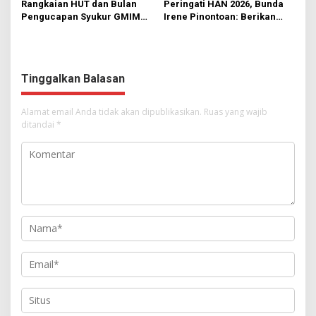
Rangkaian HUT dan Bulan
Peringati HAN 2026, Bunda
Pengucapan Syukur GMIM
Irene Pinontoan: Berikan
Syalom Karombasan
Ruang Bagi Anak untuk
Dimulai, Pandelaki:
Tampil Percaya Diri
Kemuliaan Hanya Bagi
Tuhan Yesus
Tinggalkan Balasan
Alamat email Anda tidak akan dipublikasikan.
Ruas yang wajib
ditandai
*