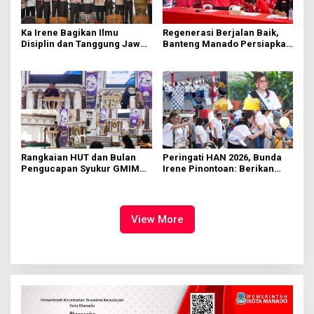
Ka Irene Bagikan Ilmu
Regenerasi Berjalan Baik,
Disiplin dan Tanggung Jawab
Banteng Manado Persiapkan
di KMD Kwartir Cabang
562 Kader Turun ke Akar
Manado
Rumput
Rangkaian HUT dan Bulan
Peringati HAN 2026, Bunda
Pengucapan Syukur GMIM
Irene Pinontoan: Berikan
Syalom Karombasan
Ruang Bagi Anak untuk
Dimulai, Pandelaki:
Tampil Percaya Diri
Kemuliaan Hanya Bagi
Tuhan Yesus
View More