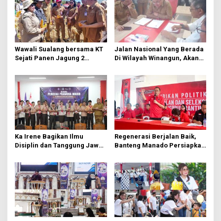
i
p
o
s
Wawali Sualang bersama KT
Jalan Nasional Yang Berada
Sejati Panen Jagung 2
Di Wilayah Winangun, Akan
Hektare di Paniki Bawah
Segera Diperbaiki Oleh BPJN
Ka Irene Bagikan Ilmu
Regenerasi Berjalan Baik,
Disiplin dan Tanggung Jawab
Banteng Manado Persiapkan
di KMD Kwartir Cabang
562 Kader Turun ke Akar
Manado
Rumput