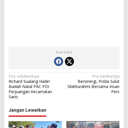
Ikuti Kami
N
Pos sebelumnya
Pos berikutnya
Richard Sualang Hadiri
Bersinergi, Polda Sulut
a
Ibadah Natal PAC PDI
Silahturahmi Bersama Insan
Perjuangan Kecamatan
Pers
v
Sario
i
g
Jangan Lewatkan
a
s