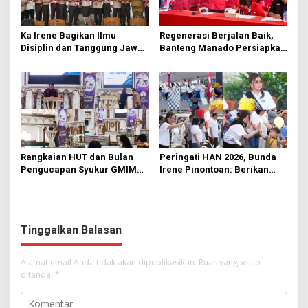
Ka Irene Bagikan Ilmu
Regenerasi Berjalan Baik,
Disiplin dan Tanggung Jawab
Banteng Manado Persiapkan
di KMD Kwartir Cabang
562 Kader Turun ke Akar
Manado
Rumput
Rangkaian HUT dan Bulan
Peringati HAN 2026, Bunda
Pengucapan Syukur GMIM
Irene Pinontoan: Berikan
Syalom Karombasan
Ruang Bagi Anak untuk
Dimulai, Pandelaki:
Tampil Percaya Diri
Kemuliaan Hanya Bagi
Tuhan Yesus
Tinggalkan Balasan
Alamat email Anda tidak akan dipublikasikan.
Ruas yang wajib
ditandai
*