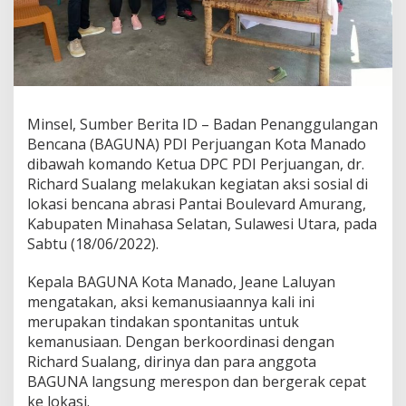
n
c
a
n
a
A
m
Minsel, Sumber Berita ID – Badan Penanggulangan
u
r
Bencana (BAGUNA) PDI Perjuangan Kota Manado
a
dibawah komando Ketua DPC PDI Perjuangan, dr.
n
Richard Sualang melakukan kegiatan aksi sosial di
g
lokasi bencana abrasi Pantai Boulevard Amurang,
Kabupaten Minahasa Selatan, Sulawesi Utara, pada
Sabtu (18/06/2022).
Kepala BAGUNA Kota Manado, Jeane Laluyan
mengatakan, aksi kemanusiaannya kali ini
merupakan tindakan spontanitas untuk
kemanusiaan. Dengan berkoordinasi dengan
Richard Sualang, dirinya dan para anggota
BAGUNA langsung merespon dan bergerak cepat
ke lokasi.