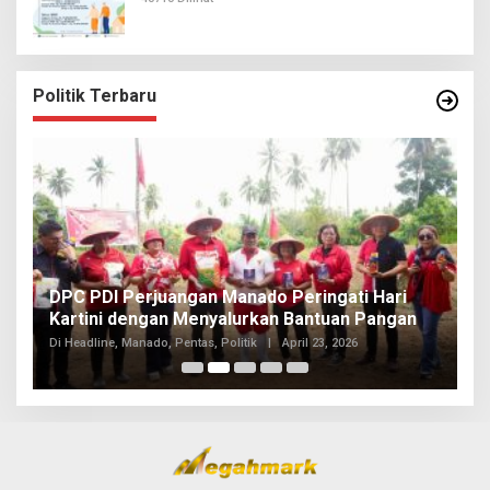
Politik Terbaru
I
DPC PDI Perjuangan Manado Peringati Hari
T
Kartini dengan Menyalurkan Bantuan Pangan
I
Di
Di Headline, Manado, Pentas, Politik
|
April 23, 2026
20