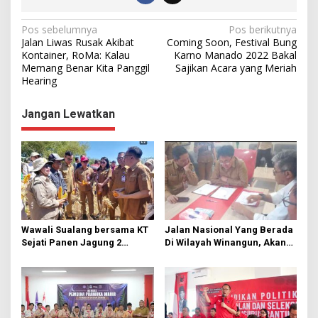
N
Pos sebelumnya
Pos berikutnya
Jalan Liwas Rusak Akibat
Coming Soon, Festival Bung
a
Kontainer, RoMa: Kalau
Karno Manado 2022 Bakal
Memang Benar Kita Panggil
Sajikan Acara yang Meriah
v
Hearing
i
g
Jangan Lewatkan
a
s
i
p
o
s
Wawali Sualang bersama KT
Jalan Nasional Yang Berada
Sejati Panen Jagung 2
Di Wilayah Winangun, Akan
Hektare di Paniki Bawah
Segera Diperbaiki Oleh BPJN