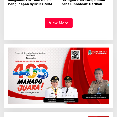
Pengucapan Syukur GMIM
Irene Pinontoan: Berikan
Syalom Karombasan
Ruang Bagi Anak untuk
Dimulai, Pandelaki:
Tampil Percaya Diri
Kemuliaan Hanya Bagi
Tuhan Yesus
View More