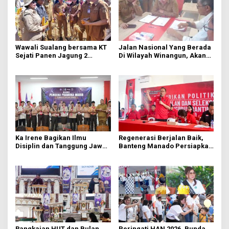
Wawali Sualang bersama KT
Jalan Nasional Yang Berada
Sejati Panen Jagung 2
Di Wilayah Winangun, Akan
Hektare di Paniki Bawah
Segera Diperbaiki Oleh BPJN
Ka Irene Bagikan Ilmu
Regenerasi Berjalan Baik,
Disiplin dan Tanggung Jawab
Banteng Manado Persiapkan
di KMD Kwartir Cabang
562 Kader Turun ke Akar
Manado
Rumput
Rangkaian HUT dan Bulan
Peringati HAN 2026, Bunda