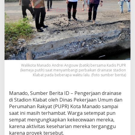
t
a
d
i
o
n
K
l
a
b
a
t
Walikota Manado Andrei Angouw (batik) bersama Kadis PUPR
M
(kemeja putih) saat menyambangi perbaikan drainase stadion
a
Klabat pada beberapa waktu lalu. (foto sumber berita)
s
i
h
Manado, Sumber Berita ID – Pengerjaan drainase
T
di Stadion Klabat oleh Dinas Pekerjaan Umum dan
e
Perumahan Rakyat (PUPR) Kota Manado sampai
r
h
saat ini masih terhambat. Warga setempat pun
a
sempat mengungkapkan kekecewaan mereka,
m
karena aktivitas keseharian mereka terganggu
b
karena proyek tersebut.
a