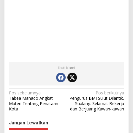
Ikuti Kami
N
Pos sebelumnya
Pos berikutnya
Tabea Manado Angkat
Pengurus BMI Sulut Dilantik,
a
Materi Tentang Penataan
Sualang: Selamat Bekerja
Kota
dan Berjuang Kawan-kawan
v
i
Jangan Lewatkan
g