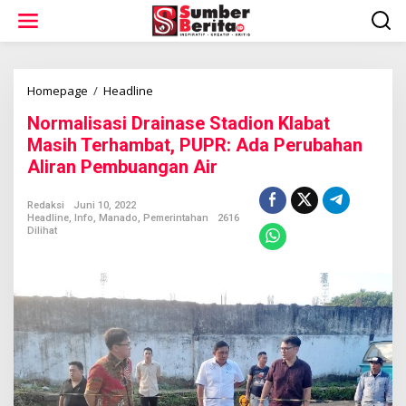
L
e
w
a
t
i
Homepage
/
Headline
N
k
o
Normalisasi Drainase Stadion Klabat
e
r
k
m
Masih Terhambat, PUPR: Ada Perubahan
o
a
Aliran Pembuangan Air
n
l
t
i
e
s
Redaksi
Juni 10, 2022
n
Headline
,
Info
,
Manado
,
Pemerintahan
2616
a
Dilihat
s
i
D
r
a
i
n
a
s
e
S