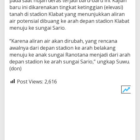
pada saat hujan deras terjadi baru-baru ini. Kajian
P
baru ini dikarenakan tingkat ketinggian (elevasi)
e
tanah di stadion Klabat yang menunjukkan aliran
m
air potensial dibuang ke arah depan stadion Klabat
b
menuju ke sungai Sario.
u
a
n
“Karena aliran air akan dirubah, yang rencana
g
awalnya dari depan stadion ke arah belakang
a
menuju ke anak sungai Ranotana menjadi dari arah
n
depan stadion ke arah sungai Sario,” ungkap Suwu.
A
i
(don)
r
Post Views:
2,616