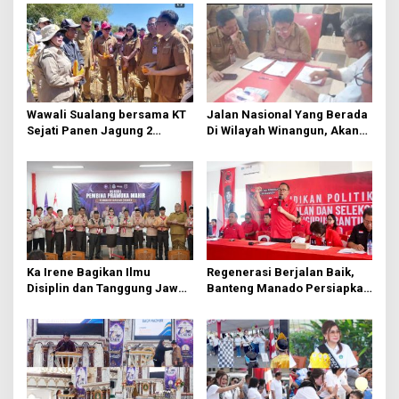
a
s
i
p
o
Wawali Sualang bersama KT
Jalan Nasional Yang Berada
s
Sejati Panen Jagung 2
Di Wilayah Winangun, Akan
Hektare di Paniki Bawah
Segera Diperbaiki Oleh BPJN
Ka Irene Bagikan Ilmu
Regenerasi Berjalan Baik,
Disiplin dan Tanggung Jawab
Banteng Manado Persiapkan
di KMD Kwartir Cabang
562 Kader Turun ke Akar
Manado
Rumput