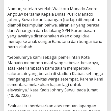
t
,
Namun, setelah setelah Walikota Manado Andrei
P
Angouw bersama Kepala Dinas PUPR Manado
U
Johnny Suwu turun lapangan (turlap) ditempat itu
P
diambil kesimpulan bahwa, aliran air yang berasal
R
dari Winangun dan belakang SPN Karombasan
:
A
yang awalnya direncanakan akan dibagi dua
d
menuju ke anak sungai Ranotana dan Sungai Sario
a
harus diubah.
P
e
“Sebelumnya kami sebagai pemerintah Kota
r
u
Manado memohon maaf yang sebesar-besarnya,
b
atas keterlambatan kami dalam memperbaiki
a
saluran air yang berada di stadion Klabat, sehingga
h
menganggu aktivitas warga setempat. Karena kami
a
n
sementara melakukan kajian lagi untuk
A
elevasinya,” kata Kadis Johnny Suwu, pada Jumat
l
(10/06/2022).
i
r
Evaluasi itu berdasarkan atas temuan lapangan
a
n