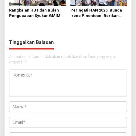
Rangkaian HUT dan Bulan
Peringati HAN 2026, Bunda
Pengucapan Syukur GMIM
Irene Pinontoan: Berikan
Syalom Karombasan
Ruang Bagi Anak untuk
Dimulai, Pandelaki:
Tampil Percaya Diri
Kemuliaan Hanya Bagi
Tuhan Yesus
Tinggalkan Balasan
Alamat email Anda tidak akan dipublikasikan.
Ruas yang wajib
ditandai
*