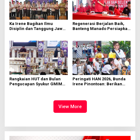
Ka Irene Bagikan Ilmu
Regenerasi Berjalan Baik,
Disiplin dan Tanggung Jawab
Banteng Manado Persiapkan
di KMD Kwartir Cabang
562 Kader Turun ke Akar
Manado
Rumput
Rangkaian HUT dan Bulan
Peringati HAN 2026, Bunda
Pengucapan Syukur GMIM
Irene Pinontoan: Berikan
Syalom Karombasan
Ruang Bagi Anak untuk
Dimulai, Pandelaki:
Tampil Percaya Diri
Kemuliaan Hanya Bagi
Tuhan Yesus
View More