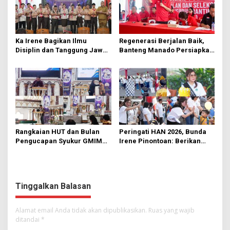
Ka Irene Bagikan Ilmu
Regenerasi Berjalan Baik,
Disiplin dan Tanggung Jawab
Banteng Manado Persiapkan
di KMD Kwartir Cabang
562 Kader Turun ke Akar
Manado
Rumput
Rangkaian HUT dan Bulan
Peringati HAN 2026, Bunda
Pengucapan Syukur GMIM
Irene Pinontoan: Berikan
Syalom Karombasan
Ruang Bagi Anak untuk
Dimulai, Pandelaki:
Tampil Percaya Diri
Kemuliaan Hanya Bagi
Tuhan Yesus
Tinggalkan Balasan
Alamat email Anda tidak akan dipublikasikan.
Ruas yang wajib
ditandai
*