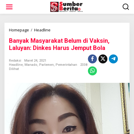
L
e
w
a
t
i
Homepage
/
Headline
B
k
a
Banyak Masyarakat Belum di Vaksin,
e
n
k
y
Laluyan: Dinkes Harus Jemput Bola
o
a
n
k
Redaksi
Maret 24, 2021
t
M
Headline
,
Manado
,
Parlemen
,
Pemerintahan
2338
e
a
Dilihat
n
s
y
a
r
a
k
a
t
B
e
l
u