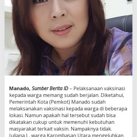
m
d
i
V
a
k
s
i
n
,
L
a
l
u
y
a
Manado,
Sumber Berita ID
– Pelaksanaan vaksinasi
n
kepada warga memang sudah berjalan. Diketahui,
:
Pemerintah Kota (Pemkot) Manado sudah
D
melaksanakan vaksinasi kepada warga di beberapa
i
n
lokasi. Namun apakah hal tersebut sudah bisa
k
dikatakan cukup untuk memenuhi kebutuhan
e
masyarakat terkait vaksin. Nampaknya tidak.
s
Juliana L, warga Karombasan Utara mengeluhkan
H