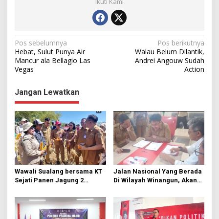
Ikuti Kami
N
Pos sebelumnya
Pos berikutnya
Hebat, Sulut Punya Air
Walau Belum Dilantik,
a
Mancur ala Bellagio Las
Andrei Angouw Sudah
Vegas
Action
v
i
Jangan Lewatkan
g
a
s
i
p
o
Wawali Sualang bersama KT
Jalan Nasional Yang Berada
s
Sejati Panen Jagung 2
Di Wilayah Winangun, Akan
Hektare di Paniki Bawah
Segera Diperbaiki Oleh BPJN