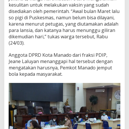
a
kesulitan untuk melakukan vaksin yang sudah
r
disediakan oleh pemerintah. “Awal bulan Maret lalu
u
so pigi di Puskesmas, namun belum bisa dilayani,
s
karena menurut petugas, yang diutamakan adalah
J
para lansia, dan katanya harus menunggu giliran
e
m
dikemudian hari,” tukas warga tersebut, Rabu
p
(24/03).
u
t
Anggota DPRD Kota Manado dari fraksi PDIP,
B
Jeane Laluyan menanggapi hal tersebut dengan
o
l
mengatakan harusnya, Pemkot Manado jemput
a
bola kepada masyarakat.