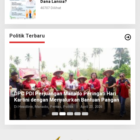
Dana Lansia?
40707 Dilihat
Politik Terbaru
I
DPC PDI Perjuangan Manado Peringati Hari
T
Kartini dengan Menyalurkan Bantuan Pangan
I
Di
Di Headline, Manado, Pentas, Politik
|
April 23, 2026
20