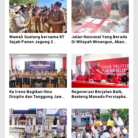
Wawali Sualang bersama KT
Jalan Nasional Yang Berada
Sejati Panen Jagung 2
Di Wilayah Winangun, Akan
Hektare di Paniki Bawah
Segera Diperbaiki Oleh BPJN
Ka Irene Bagikan Ilmu
Regenerasi Berjalan Baik,
Disiplin dan Tanggung Jawab
Banteng Manado Persiapkan
di KMD Kwartir Cabang
562 Kader Turun ke Akar
Manado
Rumput