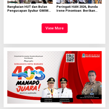
Rangkaian HUT dan Bulan
Peringati HAN 2026, Bunda
Pengucapan Syukur GMIM
Irene Pinontoan: Berikan
Syalom Karombasan
Ruang Bagi Anak untuk
Dimulai, Pandelaki:
Tampil Percaya Diri
Kemuliaan Hanya Bagi
Tuhan Yesus
View More